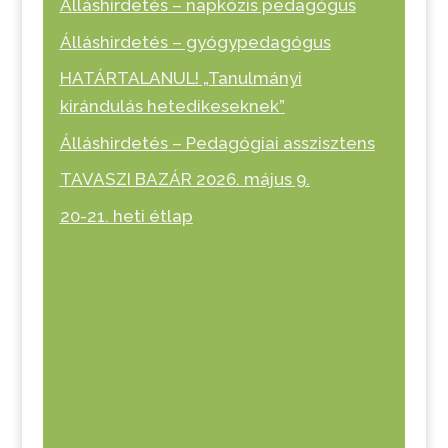
Álláshirdetés – napközis pedagógus
Álláshirdetés – gyógypedagógus
HATÁRTALANUL! „Tanulmányi
kirándulás hetedikeseknek”
Álláshirdetés – Pedagógiai asszisztens
TAVASZI BAZÁR 2026. május 9.
20-21. heti étlap