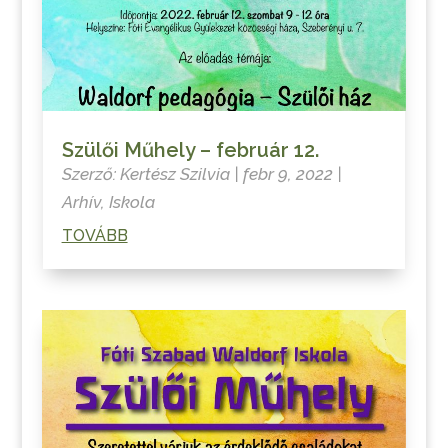
Szülői Műhely – február 12.
Szerző:
Kertész Szilvia
|
febr 9, 2022
|
Arhív
,
Iskola
TOVÁBB