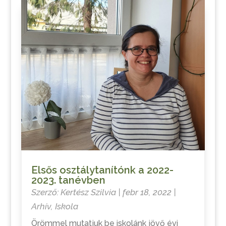
Elsős osztálytanítónk a 2022-
2023. tanévben
Szerző:
Kertész Szilvia
|
febr 18, 2022
|
Arhív
,
Iskola
Örömmel mutatjuk be iskolánk jövő évi