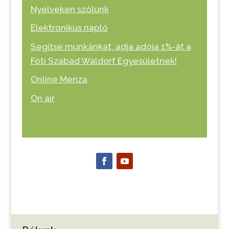
Nyelveken szólunk
Elektronikus napló
Segítse munkánkat, adja adója 1%-át a
Fóti Szabad Waldorf Egyesületnek!
Online Menza
On air