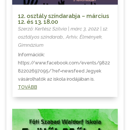
12. osztály színdarabja – március
12. és 13. 18.00
Szerző:
Kertész Szilvia
|
márc 3, 2022
|
12.
osztályos színdarab.
,
Arhív
,
Élmények
,
Gimnázium
Információk:
https://www.facebook.com/events/9822
82202697095/?ref=newsfeed Jegyek
vásárolhatók az iskola irodájában is.
TOVÁBB