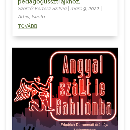
pedagógussztrájkhoz.
Szerző:
Kertész Szilvia
|
márc 9, 2022
|
Arhív
,
Iskola
TOVÁBB