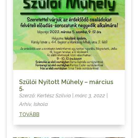
Szülői Nyitott Műhely – március
5.
Szerző:
Kertész Szilvia
|
márc 3, 2022
|
Arhív
,
Iskola
TOVÁBB