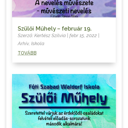
Szülői Műhely – február 19.
Szerző:
Kertész Szilvia
|
febr 15, 2022
|
Arhív
,
Iskola
TOVÁBB