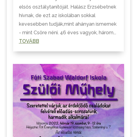
elsős osztálytanítóját. Halász Erzsébetnek
hívnak, de ezt az iskolában sokkal
kevesebben tudják,mint ahányan ismernek
- mint Csöre néni. 46 éves vagyok, három...
TOVÁBB