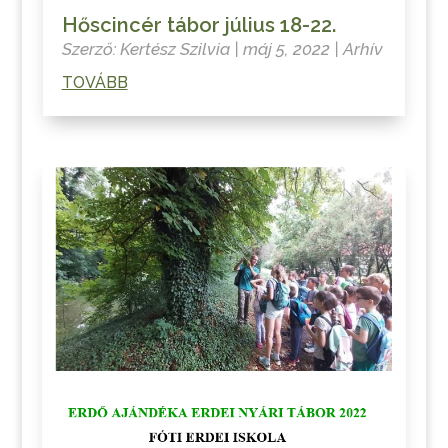
Hőscincér tábor július 18-22.
Szerző:
Kertész Szilvia
|
máj 5, 2022
|
Arhív
TOVÁBB