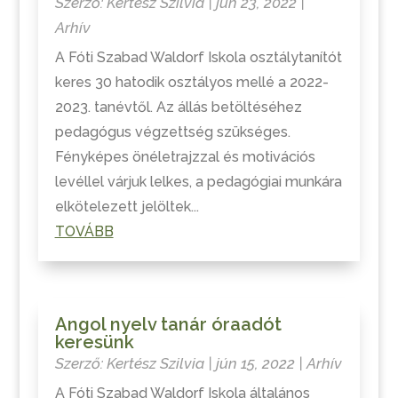
Szerző:
Kertész Szilvia
|
jún 23, 2022
|
Arhív
A Fóti Szabad Waldorf Iskola osztálytanítót
keres 30 hatodik osztályos mellé a 2022-
2023. tanévtől. Az állás betöltéséhez
pedagógus végzettség szükséges.
Fényképes önéletrajzzal és motivációs
levéllel várjuk lelkes, a pedagógiai munkára
elkötelezett jelöltek...
TOVÁBB
Angol nyelv tanár óraadót
keresünk
Szerző:
Kertész Szilvia
|
jún 15, 2022
|
Arhív
A Fóti Szabad Waldorf Iskola általános