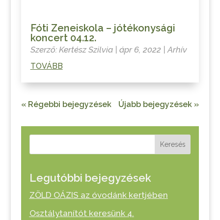
Fóti Zeneiskola – jótékonysági
koncert 04.12.
Szerző:
Kertész Szilvia
|
ápr 6, 2022
|
Arhív
TOVÁBB
« Régebbi bejegyzések
Újabb bejegyzések »
Keresés
Legutóbbi bejegyzések
ZÖLD OÁZIS az óvodánk kertjében
Osztálytanítót keresünk 4.