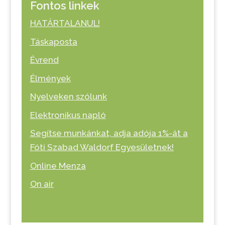
Fontos linkek
HATÁRTALANUL!
Táskaposta
Évrend
Élmények
Nyelveken szólunk
Elektronikus napló
Segítse munkánkat, adja adója 1%-át a
Fóti Szabad Waldorf Egyesületnek!
Online Menza
On air