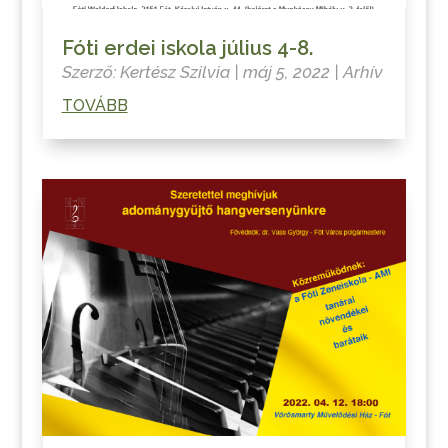
Fóti erdei iskola július 4-8.
Szerző:
Kertész Szilvia
|
máj 5, 2022
|
Arhív
TOVÁBB