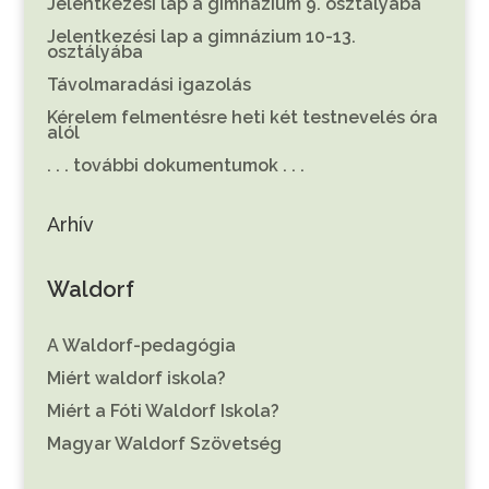
Jelentkezési lap a gimnázium 9. osztályába
Jelentkezési lap a gimnázium 10-13.
osztályába
Távolmaradási igazolás
Kérelem felmentésre heti két testnevelés óra
alól
. . . további dokumentumok . . .
Arhív
Waldorf
A Waldorf-pedagógia
Miért waldorf iskola?
Miért a Fóti Waldorf Iskola?
Magyar Waldorf Szövetség