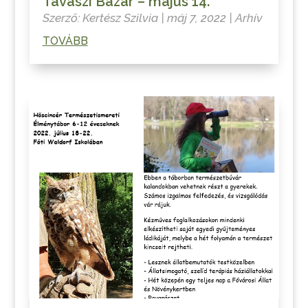
Tavaszi Bazár – május 14.
Szerző:
Kertész Szilvia
|
máj 7, 2022
|
Arhív
TOVÁBB