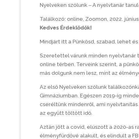
Nyelveken szólunk – A nyelvtanár tanul
Találkozó: online, Zoomon, 2022. június 
Kedves Érdeklődők!
Mindjárt itt a Pünkösd, szabad, lehet és 
Szeretettel várunk minden nyelvtanár ta
online térben. Terveink szerint, a pünk
más dolgunk nem lesz, mint az élmén
Az első Nyelveken szólunk találkozónk
Gimnáziumban. Egészen 2019-ig minden
cseréltünk mindenről, ami nyelvtanítás
az együtt töltött idő.
Aztán jött a covid, elúszott a 2020-as 
élményfürdővé alakult, és elindult a 