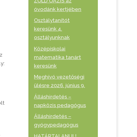
ZÖLD OÁZIS az
óvodánk kertjében
Osztálytanítót
keresünk 4.
osztályunknak
Középiskolai
z
matematika tanárt
y:
keresünk
Meghívó vezetőségi
ülésre 2026. június 9.
Álláshirdetés –
lt
napközis pedagógus
Álláshirdetés –
gyógypedagógus
.
HATÁRTALANUL!