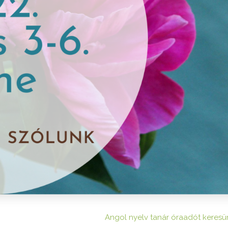
Angol nyelv tanár óraadót keresü