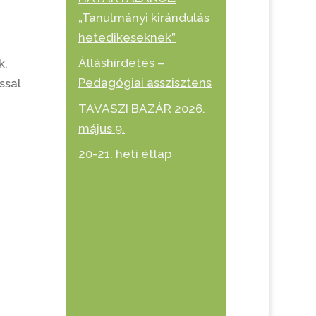
„Tanulmányi kirándulás
hetedikeseknek”
Álláshirdetés –
k,
Pedagógiai asszisztens
ssal
TAVASZI BAZÁR 2026.
május 9.
20-21. heti étlap