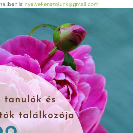
ailben is:
nyelvekenszolunk@gmail.com