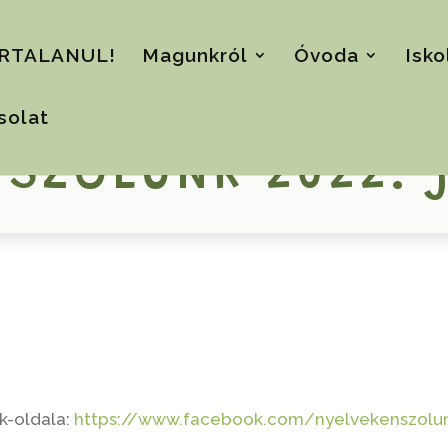
RTALANUL!
Magunkról
Óvoda
Isko
solat
 SZÓLUNK 2022. j
k-oldala:
https://www.facebook.com/nyelvekenszolu