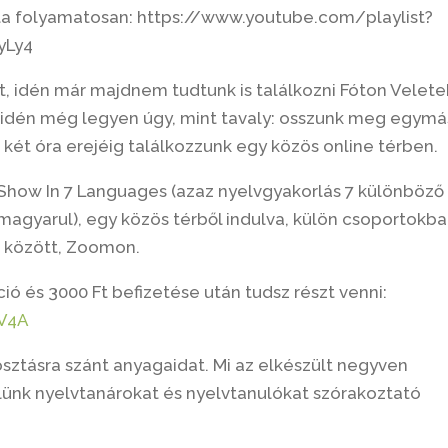
a folyamatosan: https://www.youtube.com/playlist?
yLy4
t, idén már majdnem tudtunk is találkozni Fóton Velete
 idén még legyen úgy, mint tavaly: osszunk meg egymá
két óra erejéig találkozzunk egy közös online térben.
.Show In 7 Languages (azaz nyelvgyakorlás 7 különböző
agyarul), egy közös térből indulva, külön csoportokba
a között, Zoomon.
ió és 3000 Ft befizetése után tudsz részt venni:
V4A
sztásra szánt anyagaidat. Mi az elkészült negyven
lünk nyelvtanárokat és nyelvtanulókat szórakoztató