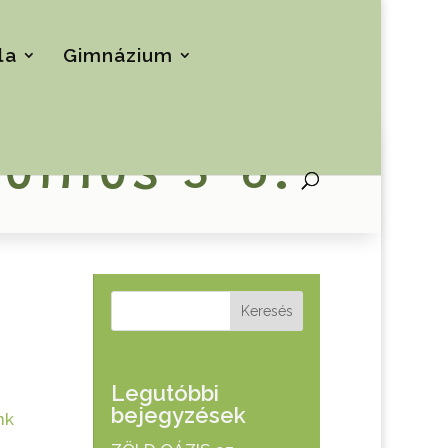
la
Gimnázium
únius 3-6.
Keresés
Legutóbbi
bejegyzések
nk