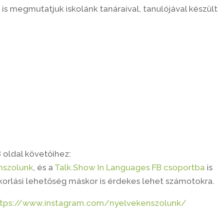
 is megmutatjuk iskolánk tanáraival, tanulójával készült
 oldal követőihez:
nszolunk
, és a
Talk.Show In Languages FB csoportba
is
korlási lehetőség máskor is érdekes lehet számotokra.
ttps://www.instagram.com/nyelvekenszolunk/