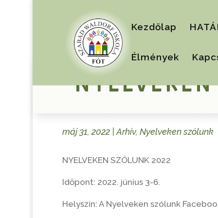
Kezdőlap
HATÁ
Élmények
Kapc
NYELVEKEN
máj 31, 2022
|
Arhív
,
Nyelveken szólunk
NYELVEKEN SZÓLUNK 2022
Időpont: 2022. június 3-6.
Helyszín: A Nyelveken szólunk Faceboo