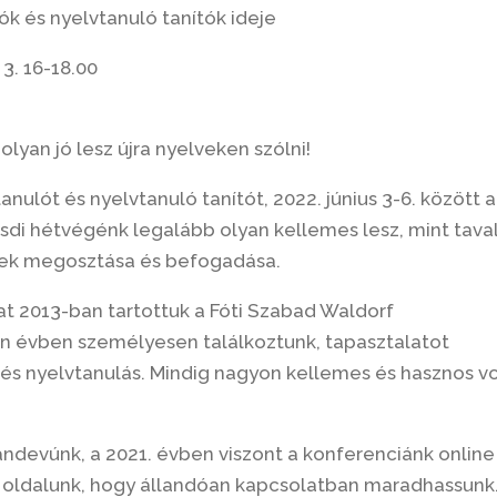
ók és nyelvtanuló tanítók ideje
3. 16-18.00
olyan jó lesz újra nyelveken szólni!
nulót és nyelvtanuló tanítót, 2022. június 3-6. között a
ösdi hétvégénk legalább olyan kellemes lesz, mint taval
yek megosztása és befogadása.
at 2013-ban tartottuk a Fóti Szabad Waldorf
 évben személyesen találkoztunk, tapasztalatot
 és nyelvtanulás. Mindig nagyon kellemes és hasznos vo
randevúnk, a 2021. évben viszont a konferenciánk online
FB oldalunk, hogy állandóan kapcsolatban maradhassunk