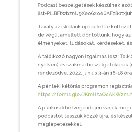
Podcast beszélgetések készülnek azót
list=PLlBFtwbznU9Xeo62oe6AFz80txjuI
Tavaly az iskolánk új épületbe költözöt
de végül amellett döntöttünk, hogy az
élményeket, tudásokat, kérdéseket, és 
A találkozó nagyon izgalmas lesz: Talk
nyelven) és szakmai beszélgetőkörök (m
rendeződve, 2022. június 3-án 16-18 ór
A pénteki kétórás programon regisztrác
https://forms.gle/JKmHzaQcAKW2mJ
A pünkösdi hétvége idején várjuk mego
podcastot tesszük közzé újra, és készü
meglepetésekkel.