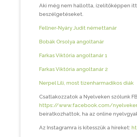
Aki még nem hallotta, ízelítőképpen itt
beszélgetéseket.
Fellner-Nyáry Judit némettanár
Bobák Orsolya angoltanár
Farkas Viktória angoltanár 1
Farkas Viktória angoltanár 2
Nerpel Lili, most tizenharmadikos diák
Csatlakozzatok a Nyelveken szólunk FB
https://www.facebook.com/nyelveke
beiratkozhattok, ha az online nyelvgya
Az Instagramra is kitesszük a híreket:
h