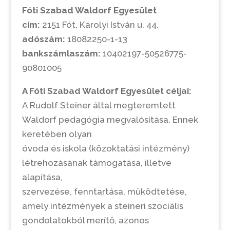
Fóti Szabad Waldorf Egyesület
cím:
2151 Fót, Károlyi István u. 44.
adószám:
18082250-1-13
bankszámlaszám:
10402197-50526775-
90801005
A Fóti Szabad Waldorf Egyesület céljai:
A Rudolf Steiner által megteremtett
Waldorf pedagógia megvalósítása. Ennek
keretében olyan
óvoda és iskola (közoktatási intézmény)
létrehozásának támogatása, illetve
alapítása,
szervezése, fenntartása, működtetése,
amely intézmények a steineri szociális
gondolatokból merítő, azonos