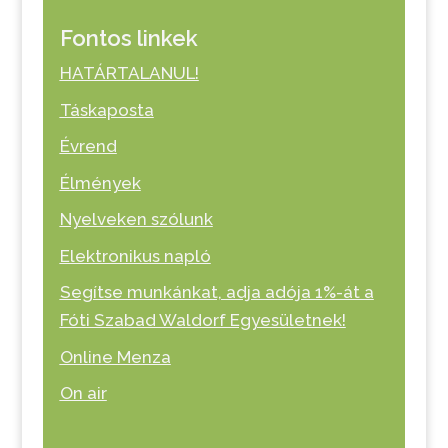
Fontos linkek
HATÁRTALANUL!
Táskaposta
Évrend
Élmények
Nyelveken szólunk
Elektronikus napló
Segítse munkánkat, adja adója 1%-át a
Fóti Szabad Waldorf Egyesületnek!
Online Menza
On air