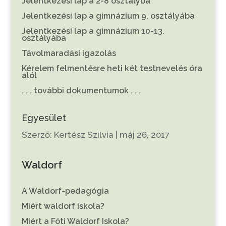
Jelentkezési lap a 2-8 osztályba
Jelentkezési lap a gimnázium 9. osztályába
Jelentkezési lap a gimnázium 10-13.
osztályába
Távolmaradási igazolás
Kérelem felmentésre heti két testnevelés óra
alól
. . . további dokumentumok . . .
Egyesület
Szerző:
Kertész Szilvia
|
máj 26, 2017
Waldorf
A Waldorf-pedagógia
Miért waldorf iskola?
Miért a Fóti Waldorf Iskola?