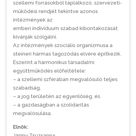
szellemi forrásokból táplálkozó, szervezeti-
működési rendjét tekintve azonos
intézmények az
emberi individuum szabad kibontakozását
kívánják szolgálni.
Az intézmények szociális organizmusa a
steineri hármas tagozódás elvére építkezik.
Eszerint a harmonikus társadalmi
együttműködés előfeltétele:
– a szellemi szférában megvalósuló teljes
szabadság,
– a jog területén az egyenlőség, és
– a gazdaságban a szolidaritás
megvalósulása.
Elnök:
Jármy Zsuzsanna