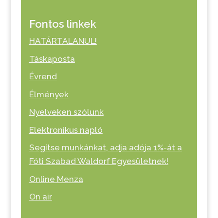
Fontos linkek
HATÁRTALANUL!
Táskaposta
Évrend
Élmények
Nyelveken szólunk
Elektronikus napló
Segítse munkánkat, adja adója 1%-át a
Fóti Szabad Waldorf Egyesületnek!
Online Menza
On air