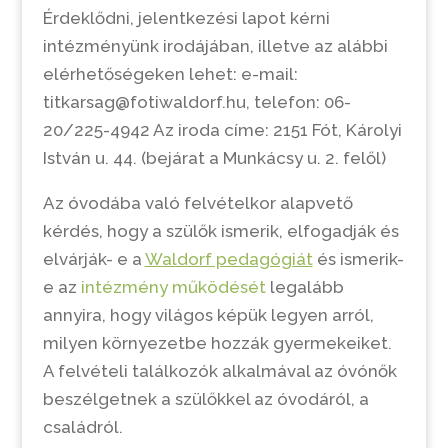
Érdeklődni, jelentkezési lapot kérni
intézményünk irodájában, illetve az alábbi
elérhetőségeken lehet: e-mail:
titkarsag@fotiwaldorf.hu, telefon: 06-
20/225-4942 Az iroda címe: 2151 Fót, Károlyi
István u. 44. (bejárat a Munkácsy u. 2. felől)
Az óvodába való felvételkor alapvető
kérdés, hogy a szülők ismerik, elfogadják és
elvárják- e a
Waldorf pedagógiát
és ismerik-
e az
intézmény működését
legalább
annyira, hogy világos képük legyen arról,
milyen környezetbe hozzák gyermekeiket.
A felvételi találkozók alkalmával az óvónők
beszélgetnek a szülőkkel az óvodáról, a
családról.