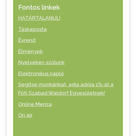
Fontos linkek
HATÁRTALANUL!
Táskaposta
Évrend
Élmények
Nyelveken szólunk
Elektronikus napló
Segítse munkánkat, adja adója 1%-át a
Fóti Szabad Waldorf Egyesületnek!
Online Menza
On air