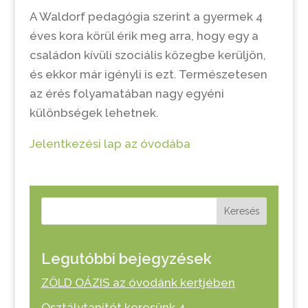
A Waldorf pedagógia szerint a gyermek 4
éves kora körül érik meg arra, hogy egy a
családon kívüli szociális közegbe kerüljön,
és ekkor már igényli is ezt. Természetesen
az érés folyamatában nagy egyéni
különbségek lehetnek.
Jelentkezési lap az óvodába
Keresés
Legutóbbi bejegyzések
ZÖLD OÁZIS az óvodánk kertjében
Osztálytanítót keresünk 4.