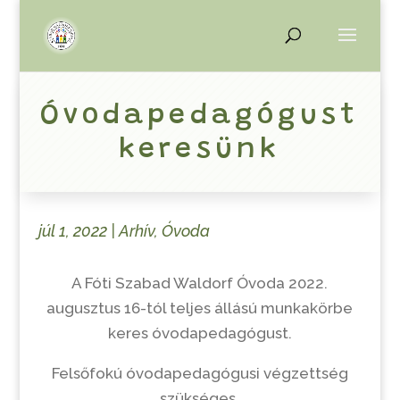
Óvodapedagógust
keresünk
júl 1, 2022
|
Arhív
,
Óvoda
A Fóti Szabad Waldorf Óvoda 2022.
augusztus 16-tól teljes állású munkakörbe
keres óvodapedagógust.
Felsőfokú óvodapedagógusi végzettség
szükséges.