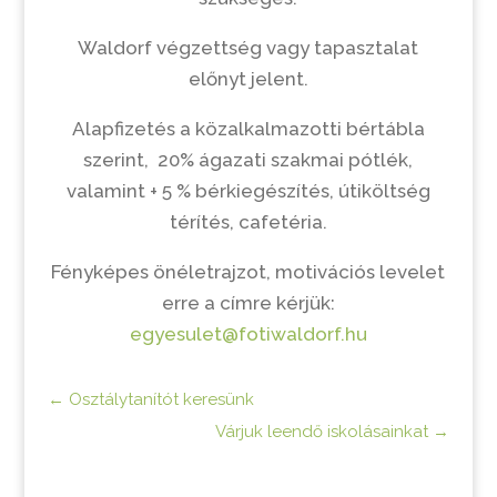
Waldorf végzettség vagy tapasztalat
előnyt jelent.
Alapfizetés a közalkalmazotti bértábla
szerint, 20% ágazati szakmai pótlék,
valamint + 5 % bérkiegészítés, útiköltség
térítés, cafetéria.
Fényképes önéletrajzot, motivációs levelet
erre a címre kérjük:
egyesulet@fotiwaldorf.hu
←
Osztálytanítót keresünk
Várjuk leendő iskolásainkat
→