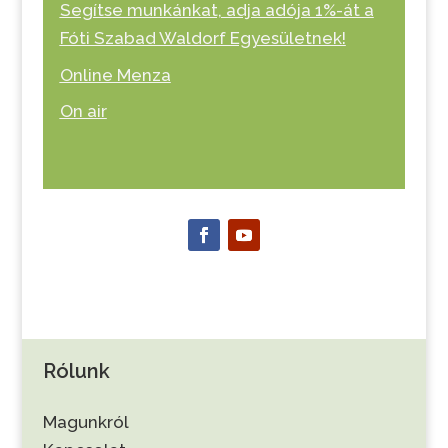
Segítse munkánkat, adja adója 1%-át a
Fóti Szabad Waldorf Egyesületnek!
Online Menza
On air
Rólunk
Magunkról