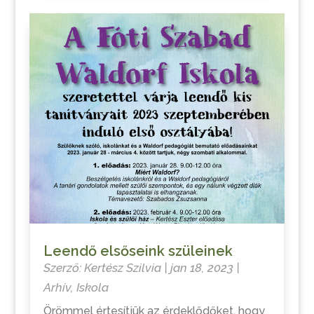
Leendő elsőseink szüleinek
Szerző:
Kertész Szilvia
|
jan 18, 2023
|
Arhív
,
Iskola
Örömmel értesítjük az érdeklődőket, hogy