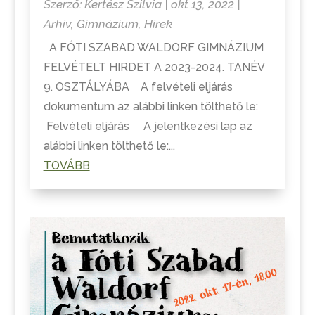
Szerző:
Kertész Szilvia
|
okt 13, 2022
|
Arhív
,
Gimnázium
,
Hírek
A FÓTI SZABAD WALDORF GIMNÁZIUM
FELVÉTELT HIRDET A 2023-2024. TANÉV
9. OSZTÁLYÁBA A felvételi eljárás
dokumentum az alábbi linken tölthető le:
Felvételi eljárás A jelentkezési lap az
alábbi linken tölthető le:...
TOVÁBB