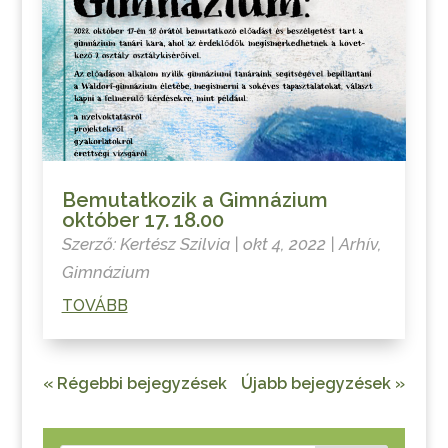
Bemutatkozik a Gimnázium
október 17. 18.00
Szerző:
Kertész Szilvia
|
okt 4, 2022
|
Arhív
,
Gimnázium
TOVÁBB
« Régebbi bejegyzések
Újabb bejegyzések »