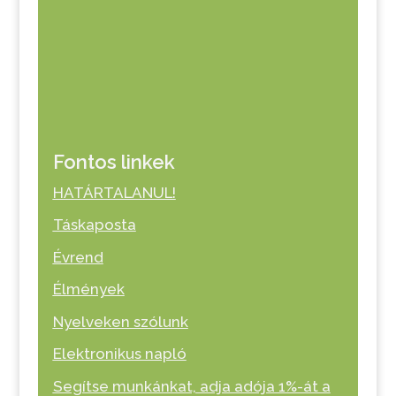
Fontos linkek
HATÁRTALANUL!
Táskaposta
Évrend
Élmények
Nyelveken szólunk
Elektronikus napló
Segítse munkánkat, adja adója 1%-át a