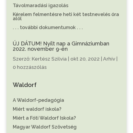
Távolmaradási igazolás
Kérelem felmentésre heti két testnevelés óra
alól
. . . további dokumentumok . . .
ÚJ DÁTUM! Nyílt nap a Gimnáziumban
2022. november 9-én
Szerző:
Kertész Szilvia
|
okt 20, 2022
|
Arhív
|
0 hozzászólás
Waldorf
A Waldorf-pedagógia
Miért waldorf iskola?
Miért a Fóti Waldorf Iskola?
Magyar Waldorf Szövetség