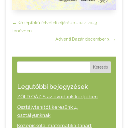
←
Középfokú felvételi eljárás a 2022-2023.
tanévben
Adventi Bazár december 3.
→
Keresés
Legutóbbi bejegyzések
ZÖLD OÁZIS az óvodánk kertjében
Osztálytanítót keresünk 4.
osztályunknak
Középiskolai matematika tanárt