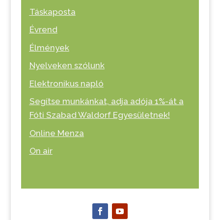
Táskaposta
Évrend
Élmények
Nyelveken szólunk
Elektronikus napló
Segítse munkánkat, adja adója 1%-át a
Fóti Szabad Waldorf Egyesületnek!
Online Menza
On air