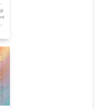
-
gi
ént
..