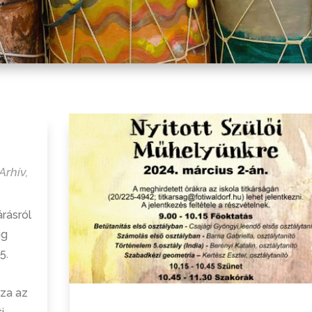
Arhív
,
árásról
ig
5.
zza az