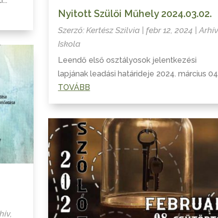
...
Nyitott Szülői Műhely 2024.03.02.
Szerző:
Kertész Szilvia
|
febr 12, 2024
|
Arhí
Iskola
Leendő első osztályosok jelentkezési
lapjának leadási határideje 2024. március 04
TOVÁBB
hív
,