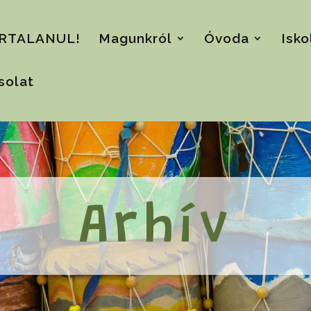
RTALANUL!
Magunkról
Óvoda
Isko
solat
Arhív