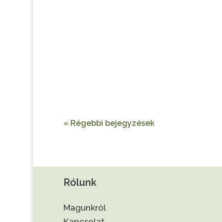
« Régebbi bejegyzések
Rólunk
Magunkról
Kapcsolat