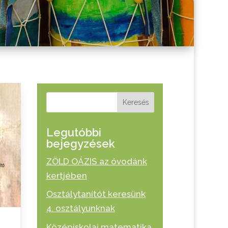
Keresés
Legutóbbi
bejegyzések
ZÖLD OÁZIS az óvodánk
kertjében
Osztálytanítót keresünk
4. osztályunknak
Középiskolai matematika