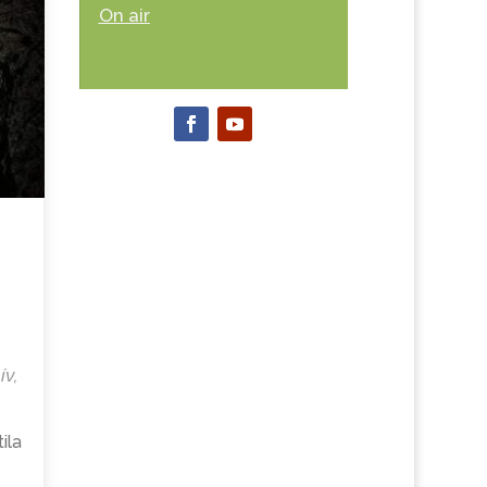
On air
ív
,
ila