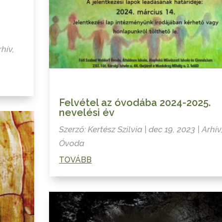
rhív
,
Felvétel az óvodába 2024-2025.
nevelési év
Szerző:
Kertész Szilvia
|
dec 19, 2023
|
Arhív
Óvoda
TOVÁBB