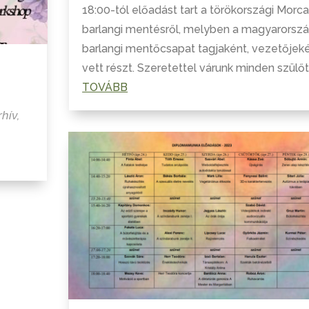
18:00-tól előadást tart a törökországi Morca
barlangi mentésről, melyben a magyarorszá
barlangi mentőcsapat tagjaként, vezetőjek
vett részt. Szeretettel várunk minden szülőt,.
TOVÁBB
rhív
,