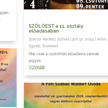
apján
l
SZÓLÓEST a 11. osztály
előadásában
Szerző:
Kertész Szilvia
|
jan 12, 2024
|
Arhív
,
Egyéb
,
Szólóest
Már csak a csütörtöki előadásra vannak
jegyek.
TOVÁBB