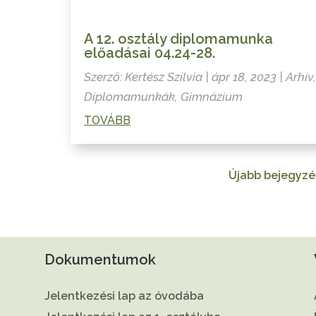
A 12. osztály diplomamunka
előadásai 04.24-28.
Szerző:
Kertész Szilvia
|
ápr 18, 2023
|
Arhív
Diplomamunkák
,
Gimnázium
TOVÁBB
Újabb bejegyzé
Dokumentumok
Jelentkezési lap az óvodába