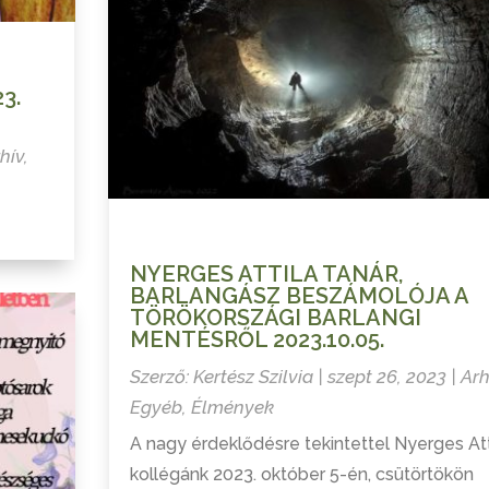
3.
hív
,
NYERGES ATTILA TANÁR,
BARLANGÁSZ BESZÁMOLÓJA A
TÖRÖKORSZÁGI BARLANGI
MENTÉSRŐL 2023.10.05.
Szerző:
Kertész Szilvia
|
szept 26, 2023
|
Arh
Egyéb
,
Élmények
A nagy érdeklődésre tekintettel Nyerges Att
kollégánk 2023. október 5-én, csütörtökön