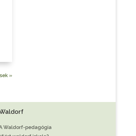
,
sek »
Waldorf
A Waldorf-pedagógia