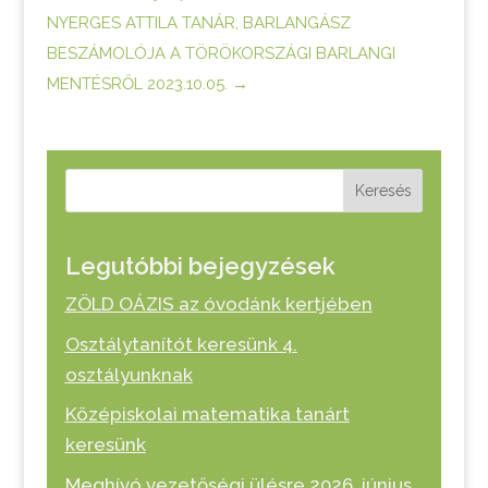
NYERGES ATTILA TANÁR, BARLANGÁSZ
BESZÁMOLÓJA A TÖRÖKORSZÁGI BARLANGI
MENTÉSRŐL 2023.10.05.
→
Keresés
Legutóbbi bejegyzések
ZÖLD OÁZIS az óvodánk kertjében
Osztálytanítót keresünk 4.
osztályunknak
Középiskolai matematika tanárt
keresünk
Meghívó vezetőségi ülésre 2026. június