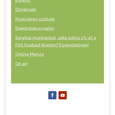
Évrend
Élmények
Nyelveken szólunk
Elektronikus napló
Segítse munkánkat, adja adója 1%-át a
Fóti Szabad Waldorf Egyesületnek!
Online Menza
On air