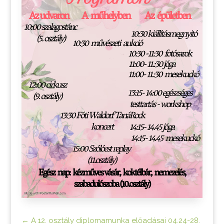
←
A 12. osztály diplomamunka előadásai 04.24-28.