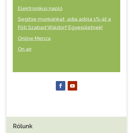
Elektronikus napló
Segítse munkánkat, adja adója 1%-át a
Fóti Szabad Waldorf Egyesületnek!
Online Menza
On air
Rólunk