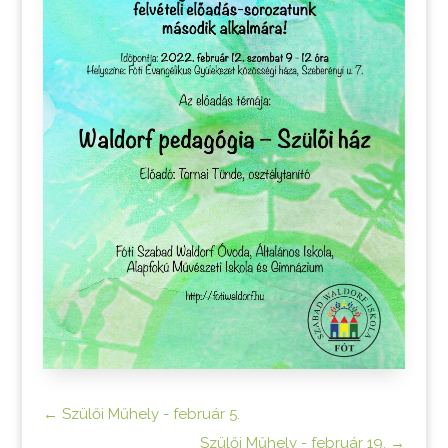
←
Szülői Műhely - február 5.
Szülői Műhely - február 19.
→