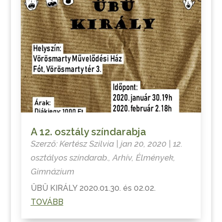
A 12. osztály színdarabja
Szerző:
Kertész Szilvia
|
jan 20, 2020
|
12.
osztályos színdarab.
,
Arhív
,
Élmények
,
Gimnázium
ÜBÜ KIRÁLY 2020.01.30. és 02.02.
TOVÁBB