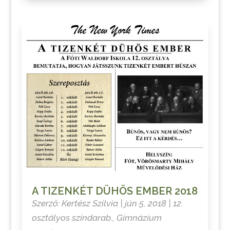
A TIZENKÉT DÜHÖS EMBER 2018
Szerző:
Kertész Szilvia
|
jún 5, 2018
|
12.
osztályos színdarab.
,
Gimnázium