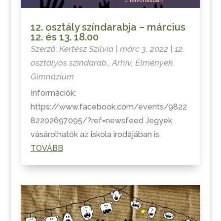
12. osztály színdarabja – március
12. és 13. 18.00
Szerző:
Kertész Szilvia
|
márc 3, 2022
|
12.
osztályos színdarab.
,
Arhív
,
Élmények
,
Gimnázium
Információk:
https://www.facebook.com/events/9822
82202697095/?ref=newsfeed Jegyek
vásárolhatók az iskola irodájában is.
TOVÁBB