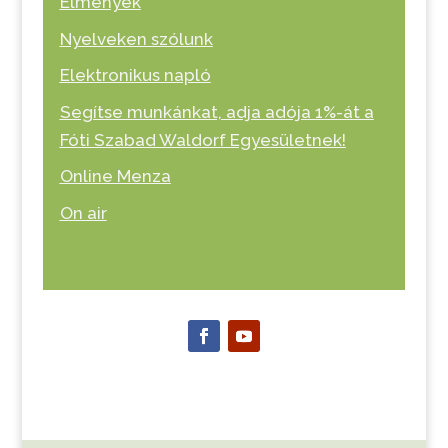
Élmények
Nyelveken szólunk
Elektronikus napló
Segítse munkánkat, adja adója 1%-át a
Fóti Szabad Waldorf Egyesületnek!
Online Menza
On air