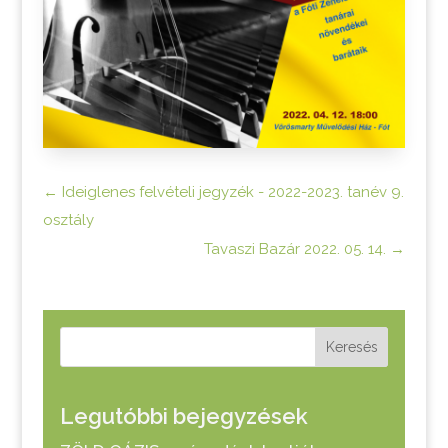
←
Ideiglenes felvételi jegyzék - 2022-2023. tanév 9.
osztály
Tavaszi Bazár 2022. 05. 14.
→
Keresés
Legutóbbi bejegyzések