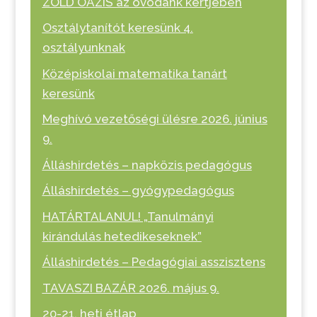
ZÖLD OÁZIS az óvodánk kertjében
Osztálytanítót keresünk 4.
osztályunknak
Középiskolai matematika tanárt
keresünk
Meghívó vezetőségi ülésre 2026. június
9.
Álláshirdetés – napközis pedagógus
Álláshirdetés – gyógypedagógus
HATÁRTALANUL! „Tanulmányi
kirándulás hetedikeseknek”
Álláshirdetés – Pedagógiai asszisztens
TAVASZI BAZÁR 2026. május 9.
20-21. heti étlap