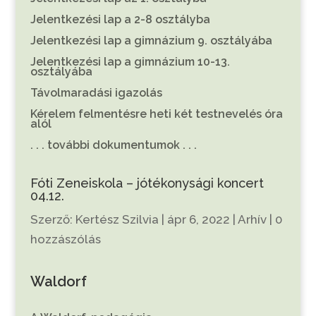
Jelentkezési lap a 2-8 osztályba
Jelentkezési lap a gimnázium 9. osztályába
Jelentkezési lap a gimnázium 10-13.
osztályába
Távolmaradási igazolás
Kérelem felmentésre heti két testnevelés óra
alól
. . . további dokumentumok . . .
Fóti Zeneiskola – jótékonysági koncert
04.12.
Szerző:
Kertész Szilvia
|
ápr 6, 2022
|
Arhív
|
0
hozzászólás
Waldorf