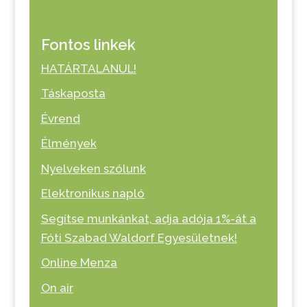
Fontos linkek
HATÁRTALANUL!
Táskaposta
Évrend
Élmények
Nyelveken szólunk
Elektronikus napló
Segítse munkánkat, adja adója 1%-át a
Fóti Szabad Waldorf Egyesületnek!
Online Menza
On air