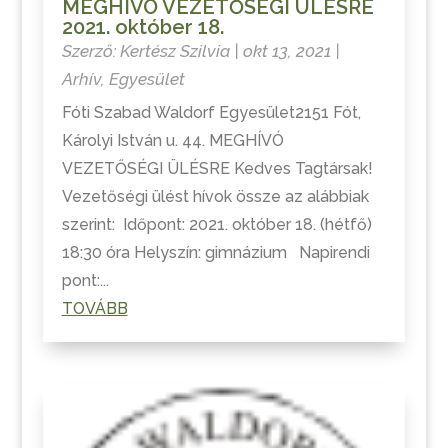
MEGHÍVÓ VEZETŐSÉGI ÜLÉSRE
2021. október 18.
Szerző:
Kertész Szilvia
|
okt 13, 2021
|
Arhív
,
Egyesület
Fóti Szabad Waldorf Egyesület2151 Fót,
Károlyi István u. 44. MEGHÍVÓ
VEZETŐSÉGI ÜLÉSRE Kedves Tagtársak!
Vezetőségi ülést hívok össze az alábbiak
szerint: Időpont: 2021. október 18. (hétfő)
18:30 óra Helyszín: gimnázium Napirendi
pont:...
TOVÁBB