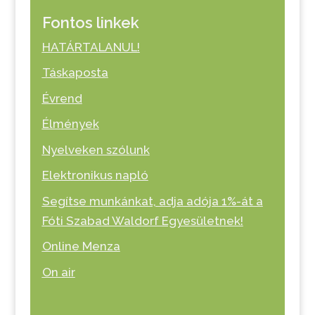
Fontos linkek
HATÁRTALANUL!
Táskaposta
Évrend
Élmények
Nyelveken szólunk
Elektronikus napló
Segítse munkánkat, adja adója 1%-át a
Fóti Szabad Waldorf Egyesületnek!
Online Menza
On air