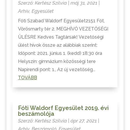
Szerző:
Kertész Szilvia
|
máj 31, 2021
|
Arhív
,
Egyesület
Fóti Szabad Waldorf Egyesület2151 Fót,
Vörösmarty tér 2. MEGHÍVÓ VEZETŐSÉGI
ÜLÉSRE Kedves Tagtársak! Vezetőségi
ülést hívok össze az alábbiak szerint:
Időpont: 2021. június 1. (kedd) 18:30 óra
Helyszín: gimnázium közösségi tere
Napirendi pont: 1., Az új vezetőség...
TOVÁBB
Fóti Waldorf Egyesület 2019. évi
beszámolója
Szerző:
Kertész Szilvia
|
ápr 27, 2021
|
Arhív
,
Beszámoló
,
Egyesület