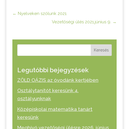
←
Nyelveken szólunk 2021
Vezetőségi ülés 2021.június 9.
→
Keresés
Legutóbbi bejegyzések
ZÖLD OÁZIS az óvodánk kertjében
Osztálytanítót keresünk 4.
osztályunknak
Középiskolai matematika tanárt
keresünk
Meghívó vezetőségi ülésre 2026. június