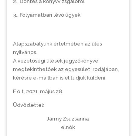
2., Döntés a könyvvizsgálóról
3., Folyamatban lévő ügyek
Alapszabályunk értelmében az ülés
nyilvános.
A vezetőségi ülések jegyzőkönyvei
megtekinthetőek az egyesület irodájában,
kérésre e-mailban is el tudjuk küldeni.
F ó t, 2021. május 28.
Üdvözlettel:
Jármy Zsuzsanna
elnök