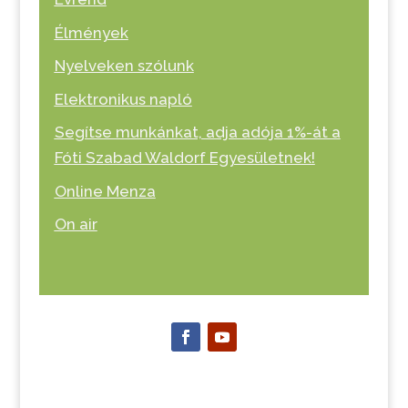
Élmények
Nyelveken szólunk
Elektronikus napló
Segítse munkánkat, adja adója 1%-át a
Fóti Szabad Waldorf Egyesületnek!
Online Menza
On air