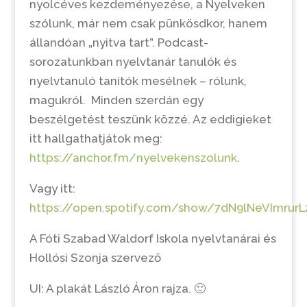
nyolcéves kezdeményezése, a Nyelveken
szólunk, már nem csak pünkösdkor, hanem
állandóan „nyitva tart”. Podcast-
sorozatunkban nyelvtanár tanulók és
nyelvtanuló tanítók mesélnek – rólunk,
magukról. Minden szerdán egy
beszélgetést teszünk közzé. Az eddigieket
itt hallgathatjátok meg:
https://anchor.fm/nyelvekenszolunk
.
Vagy itt:
https://open.spotify.com/show/7dN9lNeVImrurL
A Fóti Szabad Waldorf Iskola nyelvtanárai és
Hollósi Szonja szervező
UI: A plakát László Áron rajza. 🙂