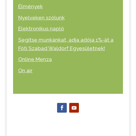
Élmények
Nyelveken szólunk
Elektronikus napló
Segítse munkánkat, adja adója 1%-át a
Fóti Szabad Waldorf Egyesületnek!
Online Menza
On air