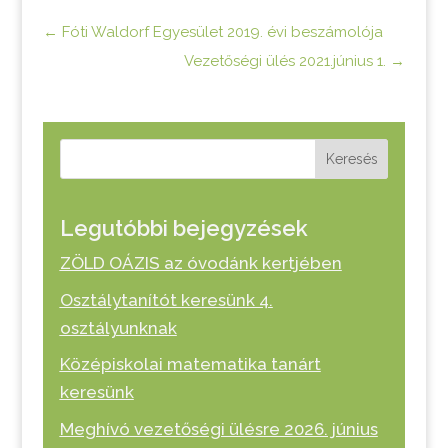
←
Fóti Waldorf Egyesület 2019. évi beszámolója
Vezetőségi ülés 2021.június 1.
→
Keresés
Legutóbbi bejegyzések
ZÖLD OÁZIS az óvodánk kertjében
Osztálytanítót keresünk 4.
osztályunknak
Középiskolai matematika tanárt
keresünk
Meghívó vezetőségi ülésre 2026. június