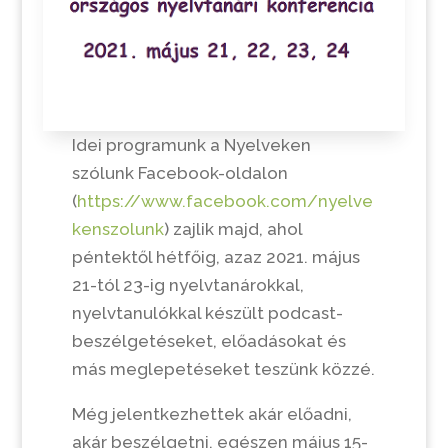
Idei programunk a Nyelveken
szólunk Facebook-oldalon
(
https://www.facebook.com/nyelve
kenszolunk
) zajlik majd, ahol
péntektől hétfőig, azaz 2021. május
21-tól 23-ig nyelvtanárokkal,
nyelvtanulókkal készült podcast-
beszélgetéseket, előadásokat és
más meglepetéseket teszünk közzé.
Még jelentkezhettek akár előadni,
akár beszélgetni, egészen május 15-