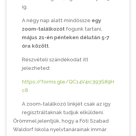
ig.
A négy nap alatt mindössze
egy
zoom-találkozót
fogunk tartani,
május 21-én pénteken délután 5-7
óra között
.
Részvételi szándékodat itt
jelezheted:
https://forms.gle/QC14V4ic393S89H
c8
A zoom-találkozó linkjét csak az így
regisztráltaknak tudjuk elküldeni.
Örömmel jelentjük, hogy a Fóti Szabad
Waldorf Iskola nyelvtanárainak immár