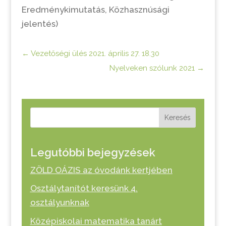
Eredménykimutatás, Közhasznúsági
jelentés)
←
Vezetőségi ülés 2021. április 27. 18.30
Nyelveken szólunk 2021
→
Keresés
Legutóbbi bejegyzések
ZÖLD OÁZIS az óvodánk kertjében
Osztálytanítót keresünk 4.
osztályunknak
Középiskolai matematika tanárt