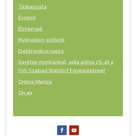
Táskaposta
Évrend
Élmények
Nyelveken szólunk
Elektronikus napló
Segítse munkánkat, adja adója 1%-át a
Fóti Szabad Waldorf Egyesületnek!
Online Menza
On air