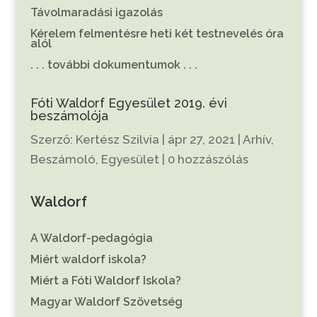
Távolmaradási igazolás
Kérelem felmentésre heti két testnevelés óra
alól
. . . további dokumentumok . . .
Fóti Waldorf Egyesület 2019. évi
beszámolója
Szerző:
Kertész Szilvia
|
ápr 27, 2021
|
Arhív
,
Beszámoló
,
Egyesület
|
0 hozzászólás
Waldorf
A Waldorf-pedagógia
Miért waldorf iskola?
Miért a Fóti Waldorf Iskola?
Magyar Waldorf Szövetség