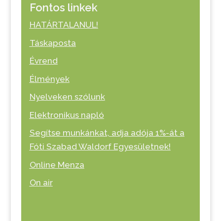
Fontos linkek
HATÁRTALANUL!
Táskaposta
Évrend
Élmények
Nyelveken szólunk
Elektronikus napló
Segítse munkánkat, adja adója 1%-át a
Fóti Szabad Waldorf Egyesületnek!
Online Menza
On air