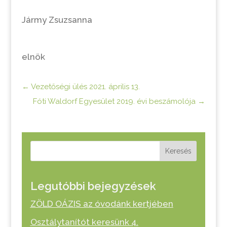
Jármy Zsuzsanna
elnök
←
Vezetőségi ülés 2021. április 13.
Fóti Waldorf Egyesület 2019. évi beszámolója
→
Keresés
Legutóbbi bejegyzések
ZÖLD OÁZIS az óvodánk kertjében
Osztálytanítót keresünk 4.