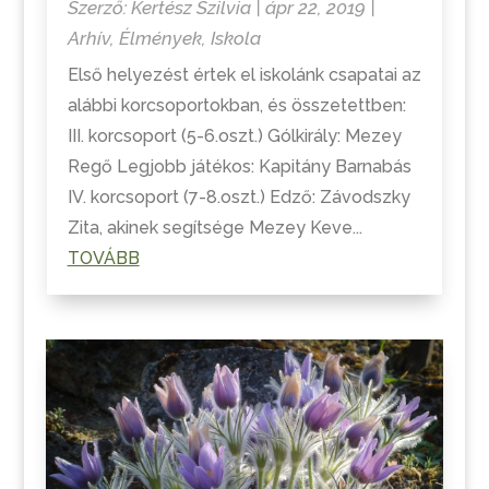
Szerző:
Kertész Szilvia
|
ápr 22, 2019
|
Arhív
,
Élmények
,
Iskola
Első helyezést értek el iskolánk csapatai az
alábbi korcsoportokban, és összetettben:
III. korcsoport (5-6.oszt.) Gólkirály: Mezey
Regő Legjobb játékos: Kapitány Barnabás
IV. korcsoport (7-8.oszt.) Edző: Závodszky
Zita, akinek segítsége Mezey Keve...
TOVÁBB