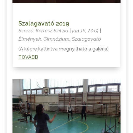
Szalagavató 2019
Szerző:
Kertész Szilvia
|
jan 16, 2019
|
Élmények
,
Gimnázium
,
Szalagavató
(A képre kattintva megnyitható a galéria)
TOVÁBB