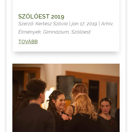
SZÓLÓEST 2019
Szerző:
Kertész Szilvia
|
jan 17, 2019
|
Arhív
,
Élmények
,
Gimnázium
,
Szólóest
TOVÁBB