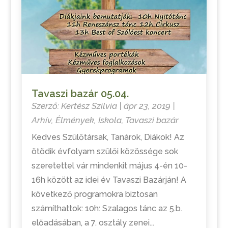
Tavaszi bazár 05.04.
Szerző:
Kertész Szilvia
|
ápr 23, 2019
|
Arhív
,
Élmények
,
Iskola
,
Tavaszi bazár
Kedves Szülőtársak, Tanárok, Diákok! Az
ötödik évfolyam szülői közössége sok
szeretettel vár mindenkit május 4-én 10-
16h között az idei év Tavaszi Bazárján! A
következő programokra biztosan
számíthattok: 10h: Szalagos tánc az 5.b.
előadásában, a 7. osztály zenei...