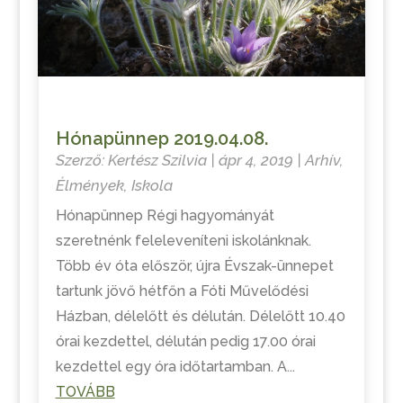
Hónapünnep 2019.04.08.
Szerző:
Kertész Szilvia
|
ápr 4, 2019
|
Arhív
,
Élmények
,
Iskola
Hónapünnep Régi hagyományát
szeretnénk feleleveníteni iskolánknak.
Több év óta először, újra Évszak-ünnepet
tartunk jövő hétfőn a Fóti Művelődési
Házban, délelőtt és délután. Délelőtt 10.40
órai kezdettel, délután pedig 17.00 órai
kezdettel egy óra időtartamban. A...
TOVÁBB