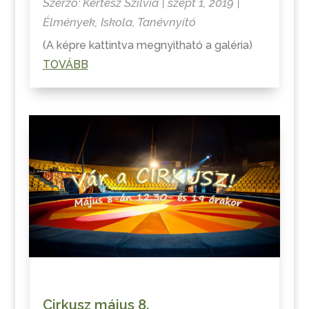
Szerző:
Kertész Szilvia
|
szept 1, 2019
|
Élmények
,
Iskola
,
Tanévnyitó
(A képre kattintva megnyitható a galéria)
TOVÁBB
Cirkusz május 8.