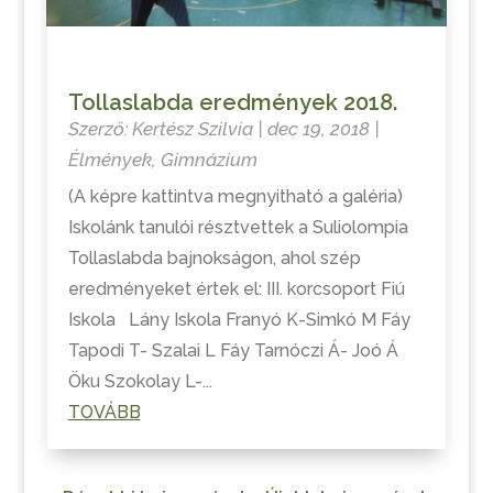
Tollaslabda eredmények 2018.
Szerző:
Kertész Szilvia
|
dec 19, 2018
|
Élmények
,
Gimnázium
(A képre kattintva megnyitható a galéria)
Iskolánk tanulói résztvettek a Suliolompia
Tollaslabda bajnokságon, ahol szép
eredményeket értek el: III. korcsoport Fiú
Iskola Lány Iskola Franyó K-Simkó M Fáy
Tapodi T- Szalai L Fáy Tarnóczi Á- Joó Á
Öku Szokolay L-...
TOVÁBB