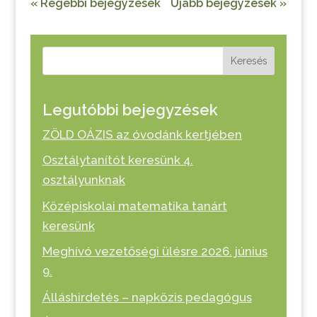
« Régebbi bejegyzések
Újabb bejegyzések »
Keresés
Legutóbbi bejegyzések
ZÖLD OÁZIS az óvodánk kertjében
Osztálytanítót keresünk 4.
osztályunknak
Középiskolai matematika tanárt
keresünk
Meghívó vezetőségi ülésre 2026. június
9.
Álláshirdetés – napközis pedagógus