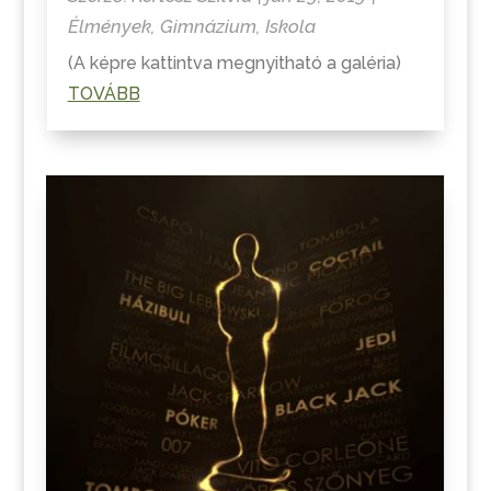
Élmények
,
Gimnázium
,
Iskola
(A képre kattintva megnyitható a galéria)
TOVÁBB