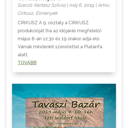
Szerző:
Kertész Szilvia
|
máj 6, 2019
|
Arhív
,
Cirkusz
,
Élmények
CIRKUSZ A 9. osztály a CIRKUSZ
produkcióját (ha az időjárás megfelelő)
május 8-án 12.30 és 19 órakor adja elő.
Várnak mindenkit szeretettel a Platánfa
alatt.
TOVÁBB