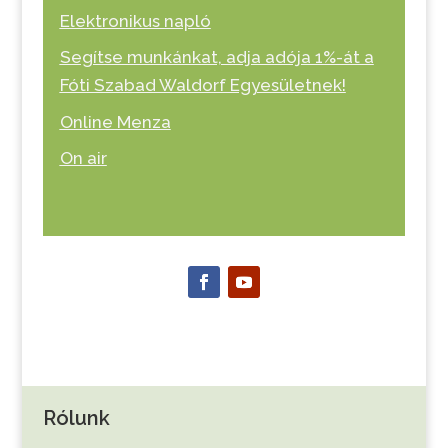
Elektronikus napló
Segítse munkánkat, adja adója 1%-át a
Fóti Szabad Waldorf Egyesületnek!
Online Menza
On air
Rólunk