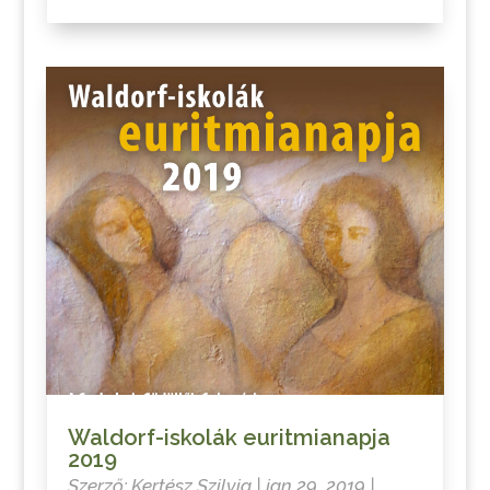
Waldorf-iskolák euritmianapja
2019
Szerző:
Kertész Szilvia
|
jan 29, 2019
|