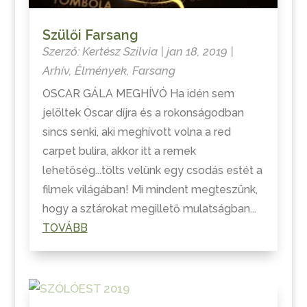
Szülői Farsang
Szerző:
Kertész Szilvia
|
jan 18, 2019
|
Arhív
,
Élmények
,
Farsang
OSCAR GÁLA MEGHÍVÓ Ha idén sem
jelöltek Oscar díjra és a rokonságodban
sincs senki, aki meghívott volna a red
carpet bulira, akkor itt a remek
lehetőség...tölts velünk egy csodás estét a
filmek világában! Mi mindent megteszünk,
hogy a sztárokat megillető mulatságban...
TOVÁBB