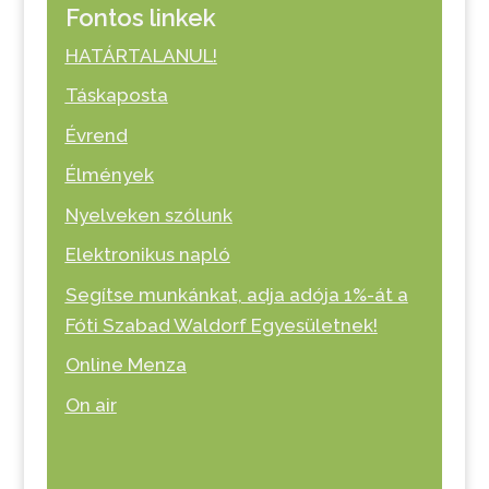
Fontos linkek
HATÁRTALANUL!
Táskaposta
Évrend
Élmények
Nyelveken szólunk
Elektronikus napló
Segítse munkánkat, adja adója 1%-át a
Fóti Szabad Waldorf Egyesületnek!
Online Menza
On air