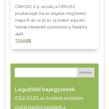
CIRKUSZ A 9. osztály a CIRKUSZ
produkcióját (ha az időjárás megfelelő)
május 8-án 12.30 és 19 órakor adja elő.
Várnak mindenkit szeretettel a Platánfa
alatt.
TOVÁBB
Keresés
Legutóbbi bejegyzések
ZÖLD OÁZIS az óvodánk kertjében
Osztálytanítót keresünk 4.