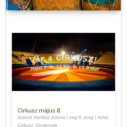
Cirkusz május 8.
Szerző:
Kertész Szilvia
|
máj 6, 2019
|
Arhív
,
Cirkusz
,
Élmények