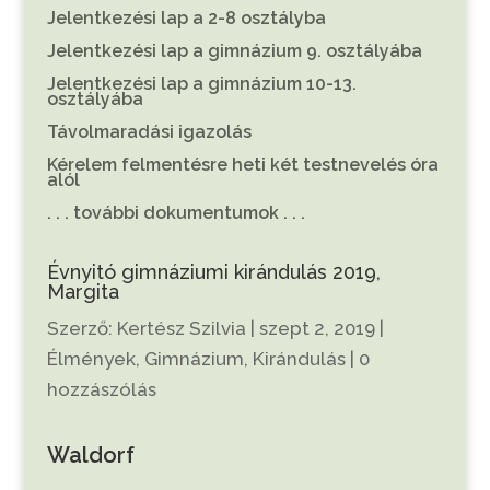
Jelentkezési lap a 2-8 osztályba
Jelentkezési lap a gimnázium 9. osztályába
Jelentkezési lap a gimnázium 10-13.
osztályába
Távolmaradási igazolás
Kérelem felmentésre heti két testnevelés óra
alól
. . . további dokumentumok . . .
Évnyitó gimnáziumi kirándulás 2019,
Margita
Szerző:
Kertész Szilvia
|
szept 2, 2019
|
Élmények
,
Gimnázium
,
Kirándulás
|
0
hozzászólás
Waldorf