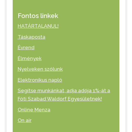
Fontos linkek
HATÁRTALANUL!
Táskaposta
Évrend
Élmények
Nyelveken szólunk
Elektronikus napló
Segítse munkánkat, adja adója 1%-át a
Fóti Szabad Waldorf Egyesületnek!
Online Menza
On air