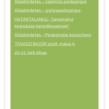
Álláshirdetés – napközis pedagógus
Álláshirdetés – gyógypedagógus
HATÁRTALANUL! „Tanulmányi
kirándulás hetedikeseknek”
Álláshirdetés – Pedagógiai asszisztens
TAVASZI BAZÁR 2026. május 9.
20-21. heti étlap