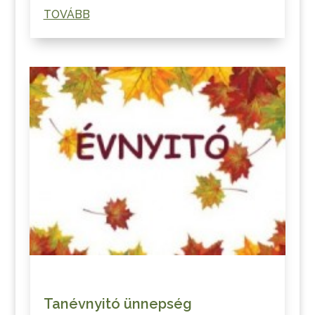
TOVÁBB
Tanévnyitó ünnepség