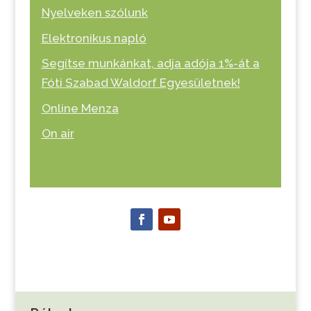
Nyelveken szólunk
Elektronikus napló
Segítse munkánkat, adja adója 1%-át a
Fóti Szabad Waldorf Egyesületnek!
Online Menza
On air