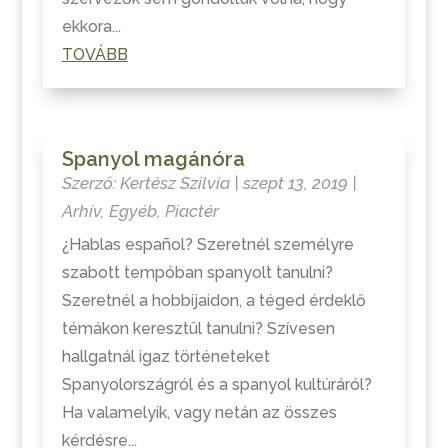
ekkora...
TOVÁBB
Spanyol magánóra
Szerző:
Kertész Szilvia
|
szept 13, 2019
|
Arhív
,
Egyéb
,
Piactér
¿Hablas español? Szeretnél személyre
szabott tempóban spanyolt tanulni?
Szeretnél a hobbijaidon, a téged érdeklő
témákon keresztül tanulni? Szívesen
hallgatnál igaz történeteket
Spanyolországról és a spanyol kultúráról?
Ha valamelyik, vagy netán az összes
kérdésre...