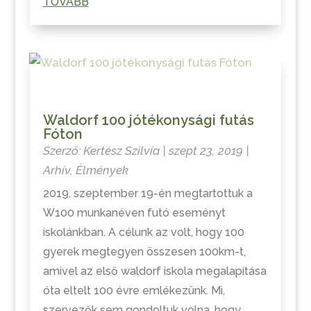
TOVÁBB
Waldorf 100 jótékonysági futás
Fóton
Szerző:
Kertész Szilvia
|
szept 23, 2019
|
Arhív
,
Élmények
2019. szeptember 19-én megtartottuk a
W100 munkanéven futó eseményt
iskolánkban. A célunk az volt, hogy 100
gyerek megtegyen összesen 100km-t,
amivel az első waldorf iskola megalapítása
óta eltelt 100 évre emlékezünk. Mi,
szervezők sem gondoltuk volna, hogy