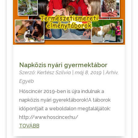
Napközis nyári gyermektábor
Szerző:
Kertész Szilvia
|
máj 8, 2019
|
Arhív
,
Egyéb
Hőscincér 2019-ben is újra indulnak a
napközis nyári gyerektáborok!A táborok
időpontjait a weboldalon megtaláljátok:
http://www.hoscincer.hu/
TOVÁBB