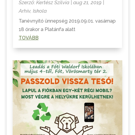
Szerző:
Kertész Szilvia
|
aug 21, 2019
|
Arhív
,
Iskola
Tanévnyitó ünnepség 2019.09.01. vasárnap
18 órakor a Platánfa alatt
TOVÁBB