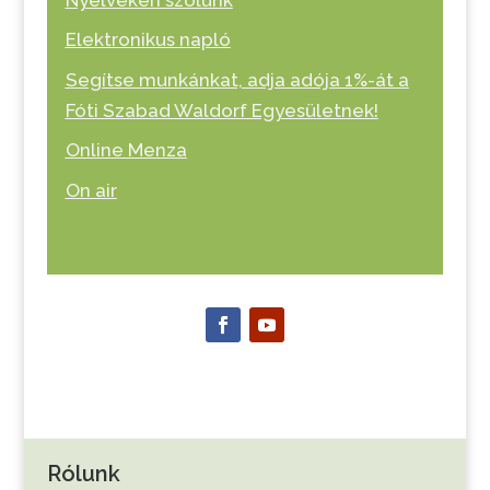
Elektronikus napló
Segítse munkánkat, adja adója 1%-át a
Fóti Szabad Waldorf Egyesületnek!
Online Menza
On air
Rólunk