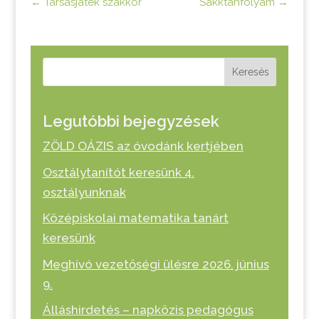
←
Társasjáték szakkör
Sakktanfolyam
→
Keresés
Legutóbbi bejegyzések
ZÖLD OÁZIS az óvodánk kertjében
Osztálytanítót keresünk 4.
osztályunknak
Középiskolai matematika tanárt
keresünk
Meghívó vezetőségi ülésre 2026. június
9.
Álláshirdetés – napközis pedagógus