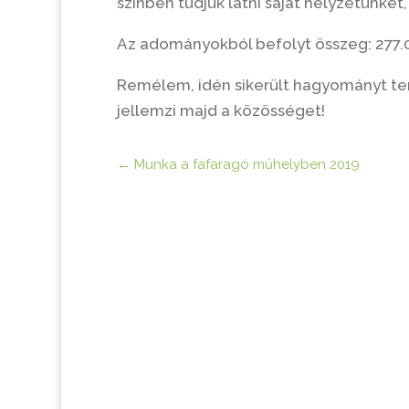
színben tudjuk látni saját helyzetünket
Az adományokból befolyt összeg: 277.00
Remélem, idén sikerült hagyományt ter
jellemzi majd a közösséget!
←
Munka a fafaragó műhelyben 2019