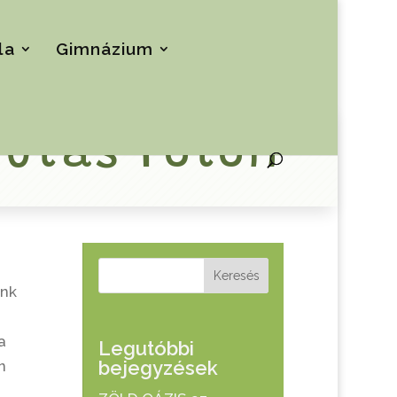
la
Gimnázium
futás Fóton
Keresés
unk
a
Legutóbbi
bejegyzések
n