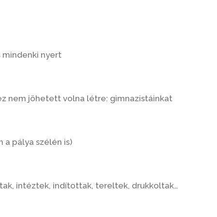
 mindenki nyert
l ez nem jöhetett volna létre: gimnazistáinkat
 a pálya szélén is)
tak, intéztek, indítottak, tereltek, drukkoltak…