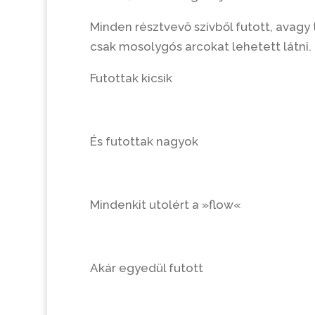
Minden résztvevő szívből futott, avagy 
csak mosolygós arcokat lehetett látni.
Futottak kicsik
És futottak nagyok
Mindenkit utolért a »flow«
Akár egyedül futott