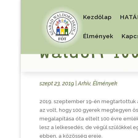
Kezdőlap
HATÁ
Élmények
Kapc
Waldorf 10
szept 23, 2019
|
Arhív
,
Élmények
2019. szeptember 19-én megtartottu
az volt, hogy 100 gyerek megtegyen öss
megalapítása óta eltelt 100 évre emlé
lesz a lelkesedés, de végül szülőkkel eg
ebben, a közösség ereje.