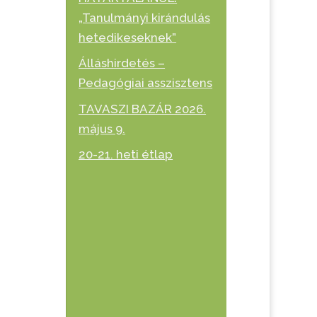
„Tanulmányi kirándulás
hetedikeseknek”
Álláshirdetés –
Pedagógiai asszisztens
TAVASZI BAZÁR 2026.
május 9.
20-21. heti étlap