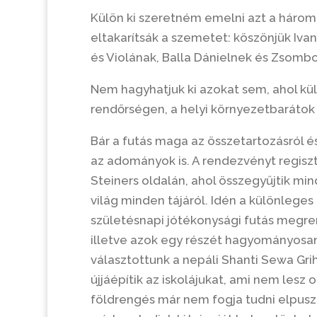
Külön ki szeretném emelni azt a három c
eltakarítsák a szemetet: köszönjük Iva
és Violának, Balla Dánielnek és Zsombo
Nem hagyhatjuk ki azokat sem, ahol kül
rendőrségen, a helyi környezetbaráto
Bár a futás maga az összetartozásról é
az adományok is. A rendezvényt regisz
Steiners oldalán, ahol összegyűjtik 
világ minden tájáról. Idén a különleges 
születésnapi jótékonysági futás megre
illetve azok egy részét hagyományosan a
választottunk a nepáli Shanti Sewa Griha
újjáépítik az iskolájukat, ami nem lesz
földrengés már nem fogja tudni elpusztí