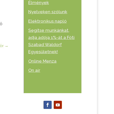
Élmények
Nyelveken szólunk
Elektronikus napló
rő
Segítse munkánkat,
adja adója 1%-át a Fóti
Szabad Waldorf
ör
→
Egyesületnek!
Online Menza
On air