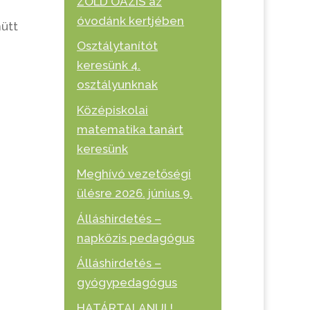
ZÖLD OÁZIS az
óvodánk kertjében
nütt
Osztálytanítót
keresünk 4.
osztályunknak
Középiskolai
matematika tanárt
keresünk
Meghívó vezetőségi
ülésre 2026. június 9.
Álláshirdetés –
napközis pedagógus
Álláshirdetés –
gyógypedagógus
HATÁRTALANUL!