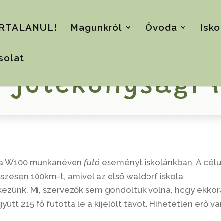
RTALANUL!
Magunkról
Óvoda
Isko
solat
0 jótékonysági 
k a W100 munkanéven
futó
eseményt iskolánkban. A cél
zesen 100km-t, amivel az első waldorf iskola
kezünk. Mi, szervezők sem gondoltuk volna, hogy ekkor
yütt 215 fő futotta le a kijelölt távot. Hihetetlen erő va