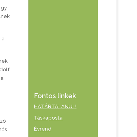
ogy
tnek
 a
nek
dolf
 a
Fontos linkek
,
HATÁRTALANUL!
Táskaposta
ező
Évrend
más