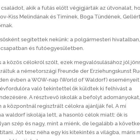
saládot, akik a futás előtt végigjárták az útvonalat, h
nov-Kiss Melindának és Timinek, Boga Tündének, Gellér
rnak.
sősként segítettek nekünk: a polgármesteri hivatalban,
k csapatban és futóegyesületben.
s a közös célokról szólt, ezek megvalósulásához jól jön
tráltuk a németországi Freunde der Erziehungskunst Ru
minden évben a WOW-nap (World of Waldorf) eseményeit
évfordulóra való tekintettel ők küldtek ki felhívást a
ndezésére. A résztvevő iskolák a befolyt adományokat
 központnál regisztrált célokra ajánlják fel. A mi
 waldorf iskolája lett, a hasonló célok miatt: ők is
 olyan szép és nagy, mint a miénk, de legalább a követk
tani. Jót tesz néha egy kis kitekintés a világba, máris 