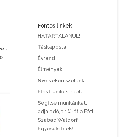
Fontos linkek
HATÁRTALANUL!
Táskaposta
ves
00
Évrend
Élmények
Nyelveken szólunk
Elektronikus napló
Segítse munkánkat,
adja adója 1%-át a Fóti
Szabad Waldorf
Egyesületnek!