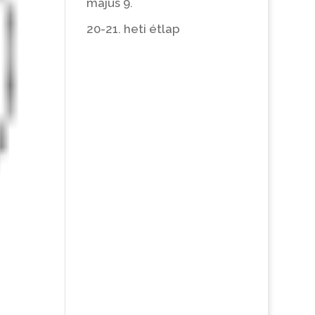
május 9.
20-21. heti étlap