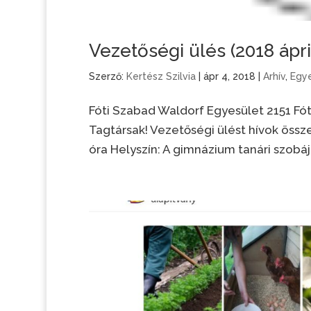
Vezetőségi ülés (2018 ápril
Szerző:
Kertész Szilvia
|
ápr 4, 2018
|
Arhív
,
Egye
Fóti Szabad Waldorf Egyesület 2151 F
Tagtársak! Vezetőségi ülést hívok össze a
óra Helyszín: A gimnázium tanári szobája