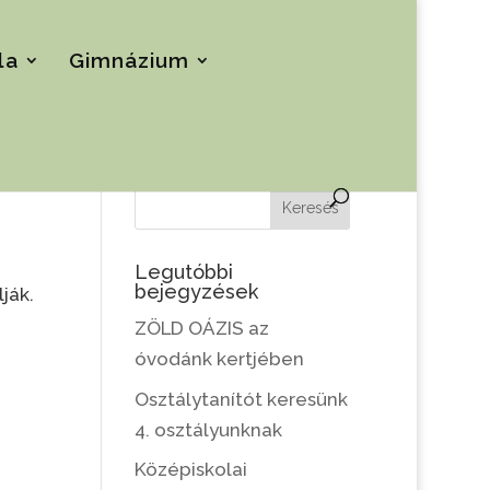
la
Gimnázium
Keresés
Legutóbbi
bejegyzések
ják.
ZÖLD OÁZIS az
óvodánk kertjében
Osztálytanítót keresünk
4. osztályunknak
Középiskolai