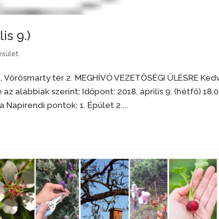
is 9.)
sület
ót, Vörösmarty tér 2. MEGHÍVÓ VEZETŐSÉGI ÜLÉSRE Ked
z alábbiak szerint: Időpont: 2018. április 9. (hétfő) 18.
 Napirendi pontok: 1. Épület 2....