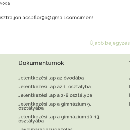
voda
isztráljon acsbflor96@gmail.comcímen!
Újabb bejegyzés
Dokumentumok
Jelentkezési lap az óvodába
Jelentkezési lap az 1. osztályba
Jelentkezési lap a 2-8 osztályba
Jelentkezési lap a gimnázium 9.
osztályába
Jelentkezési lap a gimnázium 10-13.
osztályába
Távolmaradási igazolás