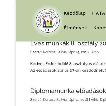
Kezdőlap
HATÁ
Élmények
Kapc
Éves munkák 8. osztály 2
Szerző:
Kertész Szilvia
|
ápr 14, 2018
|
Arhív
Kedves Érdeklődők! 8. osztályos diákok
Az előadások április 23-án kezdődnek. 
Diplomamunka előadások
Szerző:
Kertész Szilvia
|
ápr 11, 2018
|
Arhív
,
Dip