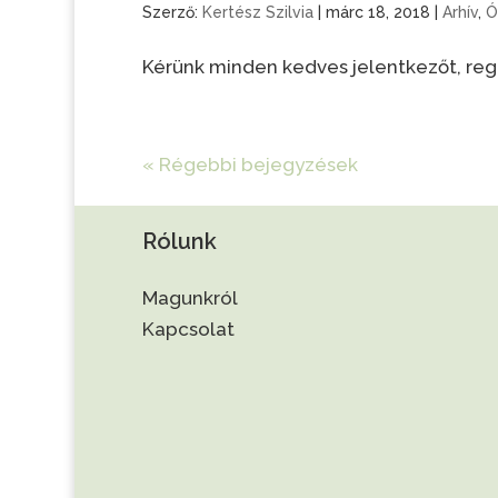
Szerző:
Kertész Szilvia
|
márc 18, 2018
|
Arhív
,
Ó
Kérünk minden kedves jelentkezőt, reg
« Régebbi bejegyzések
Rólunk
Magunkról
Kapcsolat