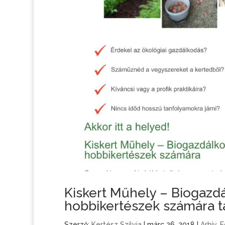
Kiskert Műhely – Biogazdá
hobbikertészek számára ta
Szerző:
Kertész Szilvia
|
márc 26, 2018
|
Arhív
,
E