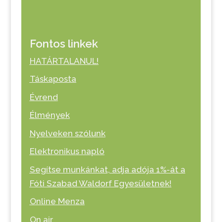
Fontos linkek
HATÁRTALANUL!
Táskaposta
Évrend
Élmények
Nyelveken szólunk
Elektronikus napló
Segítse munkánkat, adja adója 1%-át a
Fóti Szabad Waldorf Egyesületnek!
Online Menza
On air