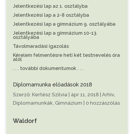
Jelentkezési lap az 1. osztályba
Jelentkezési lap a 2-8 osztályba
Jelentkezési lap a gimnázium 9. osztályába
Jelentkezési lap a gimnázium 10-13.
osztályába
Távolmaradási igazolás
Kérelem felmentésre heti két testnevelés óra
alól
. . . további dokumentumok . . .
Diplomamunka előadások 2018
Szerző:
Kertész Szilvia
|
ápr 11, 2018
|
Arhív
,
Diplomamunkák
,
Gimnázium
|
0 hozzászólás
Waldorf