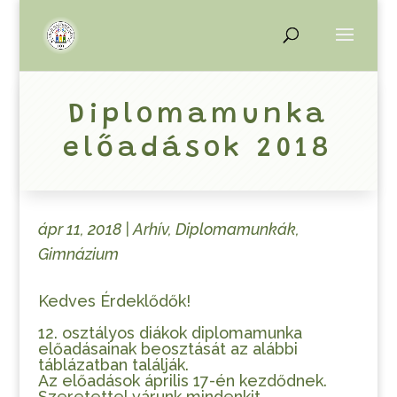
Diplomamunka
előadások 2018
ápr 11, 2018
|
Arhív
,
Diplomamunkák
,
Gimnázium
Kedves Érdeklődők!
12. osztályos diákok diplomamunka
előadásainak beosztását az alábbi
táblázatban találják.
Az előadások április 17-én kezdődnek.
Szeretettel várunk mindenkit.