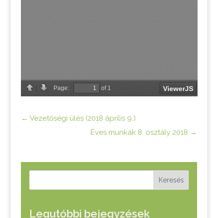
←
Vezetőségi ülés (2018 április 9.)
Éves munkák 8. osztály 2018
→
Keresés
Legutóbbi bejegyzések