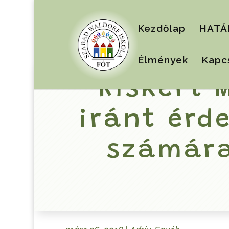
Kezdőlap
HATÁ
Élmények
Kapc
Kiskert 
iránt érd
számára