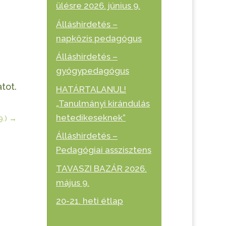
ülésre 2026. június 9.
Álláshirdetés –
napközis pedagógus
Álláshirdetés –
gyógypedagógus
tot.
HATÁRTALANUL!
„Tanulmányi kirándulás
hetedikeseknek”
9.)
→
Álláshirdetés –
Pedagógiai asszisztens
TAVASZI BAZÁR 2026.
május 9.
20-21. heti étlap