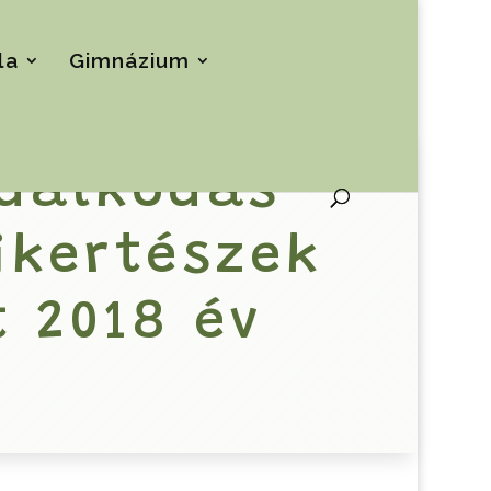
la
Gimnázium
zdálkodás
ikertészek
 2018 év