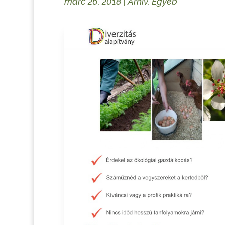
márc 26, 2018
|
Arhív
,
Egyéb