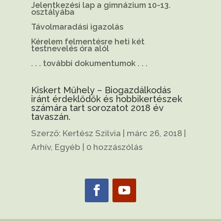
Jelentkezési lap a gimnázium 10-13.
osztályába
Távolmaradási igazolás
Kérelem felmentésre heti két
testnevelés óra alól
. . . további dokumentumok . . .
Kiskert Műhely – Biogazdálkodás
iránt érdeklődők és hobbikertészek
számára tart sorozatot 2018 év
tavaszán.
Szerző:
Kertész Szilvia
|
márc 26, 2018
|
Arhív
,
Egyéb
|
0 hozzászólás