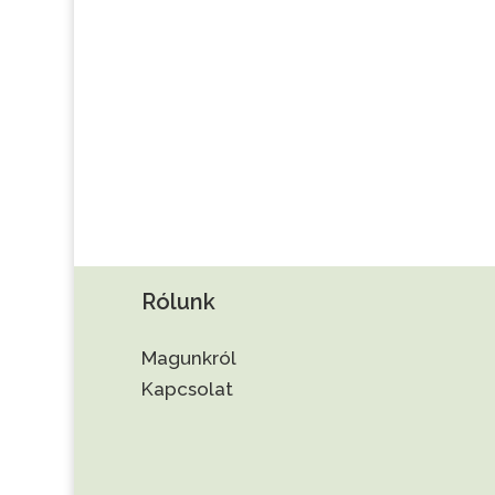
Rólunk
Magunkról
Kapcsolat