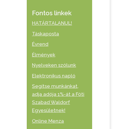
Fontos linkek
HATÁRTALANUL!
Táskaposta
Évrend
Élmények
Nyelveken szólunk
Elektronikus napló
Segítse munkánkat,
adja adója 1%-át a Fóti
Szabad Waldorf
Egyesületnek!
Online Menza