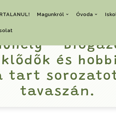
RTALANUL!
Magunkról
Óvoda
Isko
solat
Műhely – Bioga
eklődők és hobb
 tart sorozatot
tavaszán.