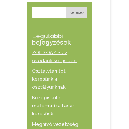
Keresés
Legutóbbi
bejegyzések
ZÖLD OÁZIS az
óvodánk kertjében
Osztálytanítót
keresünk 4.
osztályunknak
Középiskolai
matematika tanárt
keresünk
Meghívó vezetőségi