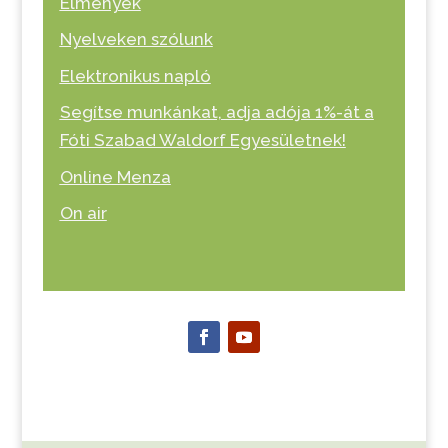
Élmények
Nyelveken szólunk
Elektronikus napló
Segítse munkánkat, adja adója 1%-át a
Fóti Szabad Waldorf Egyesületnek!
Online Menza
On air