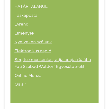
HATÁRTALANUL!
Táskaposta
Évrend
Élmények
Nyelveken szólunk
Elektronikus napló
Segítse munkánkat, adja adója 1%-át a
Fóti Szabad Waldorf Egyesületnek!
Online Menza
On air