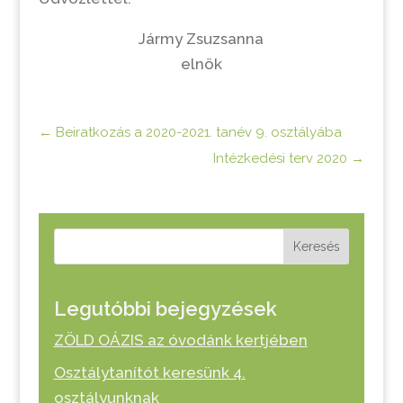
Jármy Zsuzsanna
elnök
←
Beiratkozás a 2020-2021. tanév 9. osztályába
Intézkedési terv 2020
→
Keresés
Legutóbbi bejegyzések
ZÖLD OÁZIS az óvodánk kertjében
Osztálytanítót keresünk 4.
osztályunknak