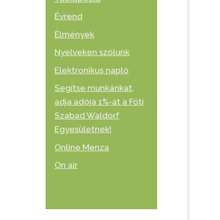
Évrend
Élmények
Nyelveken szólunk
Elektronikus napló
Segítse munkánkat,
adja adója 1%-át a Fóti
Szabad Waldorf
Egyesületnek!
Online Menza
On air