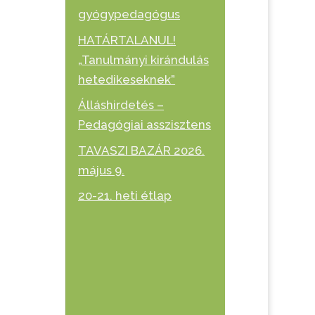
gyógypedagógus
HATÁRTALANUL!
„Tanulmányi kirándulás
hetedikeseknek”
Álláshirdetés –
Pedagógiai asszisztens
TAVASZI BAZÁR 2026.
május 9.
20-21. heti étlap