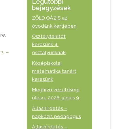
Legutóbbi
bejegyzések
ZÖLD OÁZIS az
óvodánk kertjében
re.
Osztálytanítót
keresünk 4.
1.
→
osztályunknak
Középiskolai
matematika tanárt
keresünk
Meghívó vezetőségi
ülésre 2026. június 9.
Álláshirdetés –
napközis pedagógus
Álláshirdetés –