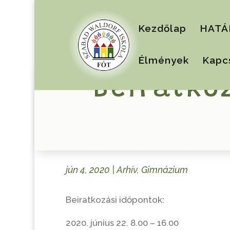
Kezdőlap
HATÁ
Élmények
Kapc
Beiratko
jún 4, 2020
|
Arhív
,
Gimnázium
Beiratkozási időpontok:
2020. június 22. 8.00 – 16.00