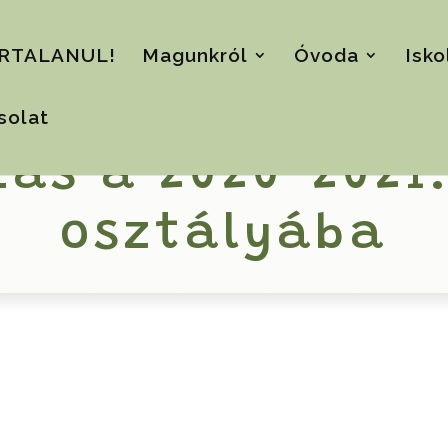
RTALANUL!
Magunkról
Óvoda
Isko
solat
zás a 2020-2021.
osztályába