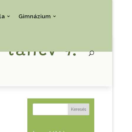
la
Gimnázium
 tanév 9.
Keresés