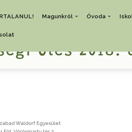
RTALANUL!
Magunkról
Óvoda
Isko
solat
égi Ülés 2018. 
Szabad Waldorf Egyesület
1 Fót, Vörösmarty tér 2.