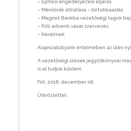
– Építési engedélyezési eljárás
– Mérőórák átíratása – birtokbaadás
– Magnet Bankba vezetőségi tagok be
– Fóti adventi vásár szervezés
– Kérelmek
Alapszabályunk értelmében az ülés nyi
A vezetőségi ülések jegyzőkönyvei meg
is el tudjuk küldeni.
Fót, 2018. december 06.
Üdvözlettel: