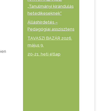
„Tanulmányi kirándulás
hetedikeseknek”
Álláshirdetés –
Pedagógiai asszisztens
TAVASZI BAZÁR 2026.
május 9.
ben
20-21. heti étlap