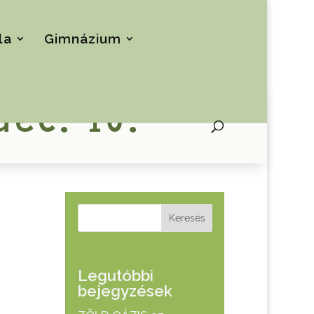
la
Gimnázium
dec. 10.
Keresés
Legutóbbi
bejegyzések