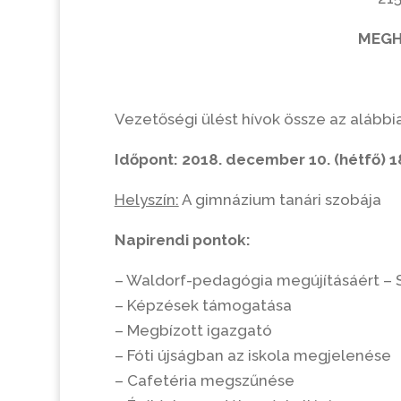
MEGH
Vezetőségi ülést hívok össze az alábbia
Időpont: 2018. december 10. (hétfő) 1
Helyszín:
A gimnázium tanári szobája
Napirendi pontok:
– Waldorf-pedagógia megújításáért – S
– Képzések támogatása
– Megbízott igazgató
– Fóti újságban az iskola megjelenése
– Cafetéria megszűnése