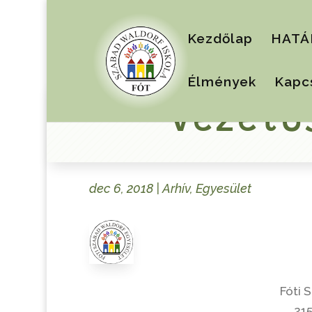
Kezdőlap
HATÁ
Élmények
Kapc
Vezetős
dec 6, 2018
|
Arhív
,
Egyesület
Fóti 
215