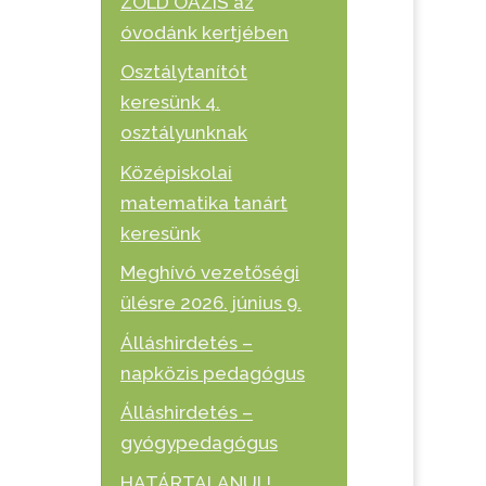
ZÖLD OÁZIS az
óvodánk kertjében
Osztálytanítót
keresünk 4.
osztályunknak
Középiskolai
matematika tanárt
keresünk
Meghívó vezetőségi
ülésre 2026. június 9.
Álláshirdetés –
napközis pedagógus
Álláshirdetés –
gyógypedagógus
HATÁRTALANUL!