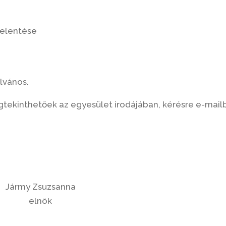
jelentése
lvános.
tekinthetőek az egyesület irodájában, kérésre e-mail
Jármy Zsuzsanna
elnök