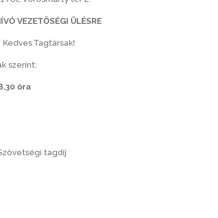
ÍVÓ VEZETŐSÉGI ÜLÉSRE
Kedves Tagtársak!
k szerint:
8.30 óra
zövetségi tagdíj