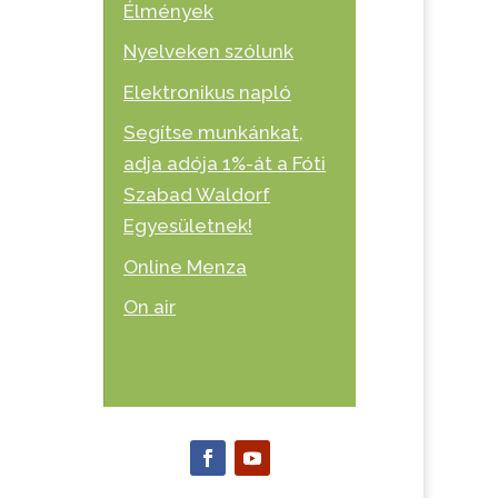
Élmények
Nyelveken szólunk
Elektronikus napló
Segítse munkánkat,
adja adója 1%-át a Fóti
Szabad Waldorf
Egyesületnek!
Online Menza
On air