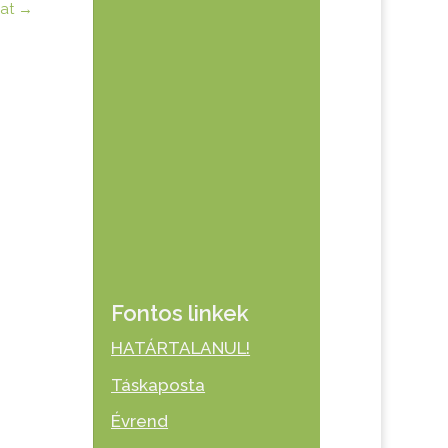
at
→
Fontos linkek
HATÁRTALANUL!
Táskaposta
Évrend