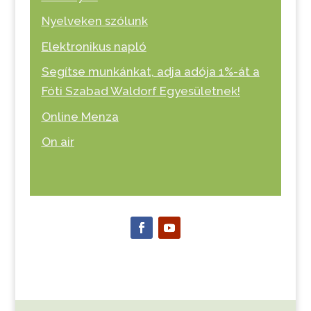
Nyelveken szólunk
Elektronikus napló
Segítse munkánkat, adja adója 1%-át a
Fóti Szabad Waldorf Egyesületnek!
Online Menza
On air