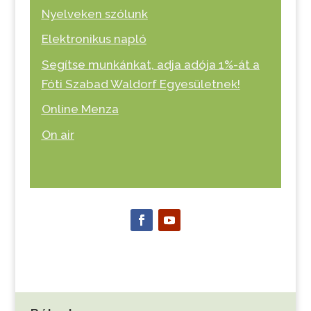
Nyelveken szólunk
Elektronikus napló
Segítse munkánkat, adja adója 1%-át a
Fóti Szabad Waldorf Egyesületnek!
Online Menza
On air