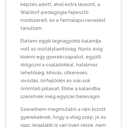
képzés adott, ahol extra lessont, a
Waldorf-pedagógia fejlesztő
módszereit, és a farmalapú nevelést
tanultam.
Életem egyik legnagyobb kalandja
volt az osztálytanítóság. Nyolc évig
kísérni egy gyerekcsapatot, együtt
dolgozni a családokkal, hatalmas
lehetőség, kihívás, útkeresés,
vívódás, önfejlődés és sok-sok
örömteli pillanat. Ebbe a kalandba
szeretnék még egyszer belevágni.
Szeretném megmutatni a rám bízott
gyerekeknek, hogy a világ szép, jó és
igaz, legalább is van ilyen része, nem