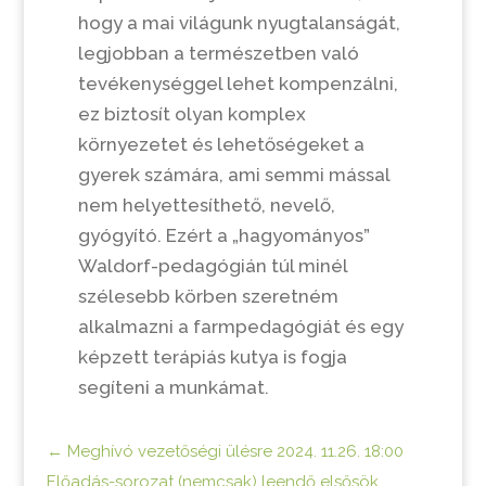
hogy a mai világunk nyugtalanságát,
legjobban a természetben való
tevékenységgel lehet kompenzálni,
ez biztosít olyan komplex
környezetet és lehetőségeket a
gyerek számára, ami semmi mással
nem helyettesíthető, nevelő,
gyógyító. Ezért a „hagyományos”
Waldorf-pedagógián túl minél
szélesebb körben szeretném
alkalmazni a farmpedagógiát és egy
képzett terápiás kutya is fogja
segíteni a munkámat.
←
Meghívó vezetőségi ülésre 2024. 11.26. 18:00
Előadás-sorozat (nemcsak) leendő elsősök