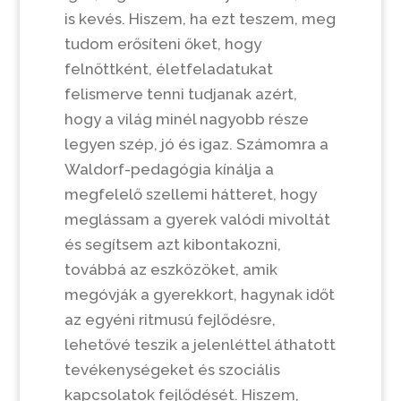
is kevés. Hiszem, ha ezt teszem, meg
tudom erősíteni őket, hogy
felnőttként, életfeladatukat
felismerve tenni tudjanak azért,
hogy a világ minél nagyobb része
legyen szép, jó és igaz. Számomra a
Waldorf-pedagógia kínálja a
megfelelő szellemi hátteret, hogy
meglássam a gyerek valódi mivoltát
és segítsem azt kibontakozni,
továbbá az eszközöket, amik
megóvják a gyerekkort, hagynak időt
az egyéni ritmusú fejlődésre,
lehetővé teszik a jelenléttel áthatott
tevékenységeket és szociális
kapcsolatok fejlődését. Hiszem,