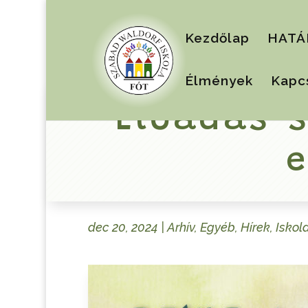
Kezdőlap
HATÁ
Élmények
Kapc
Előadás-
e
dec 20, 2024
|
Arhív
,
Egyéb
,
Hírek
,
Iskol