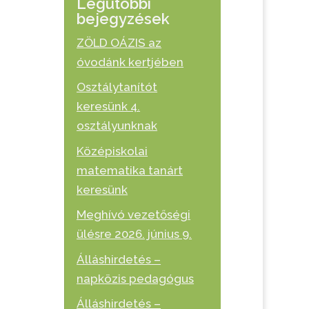
Legutóbbi
bejegyzések
ZÖLD OÁZIS az
óvodánk kertjében
Osztálytanítót
keresünk 4.
osztályunknak
Középiskolai
matematika tanárt
keresünk
Meghívó vezetőségi
ülésre 2026. június 9.
Álláshirdetés –
napközis pedagógus
Álláshirdetés –