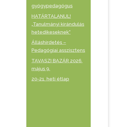
gyógypedagógus
HATÁRTALANUL!
„Tanulmányi kirándulás
hetedikeseknek”
Álláshirdetés –
Pedagógiai asszisztens
TAVASZI BAZÁR 2026.
május 9.
20-21. heti étlap