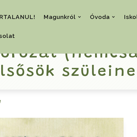
RTALANUL!
Magunkról
Óvoda
Isko
solat
sorozat (nemcsa
lsősök szülein
a