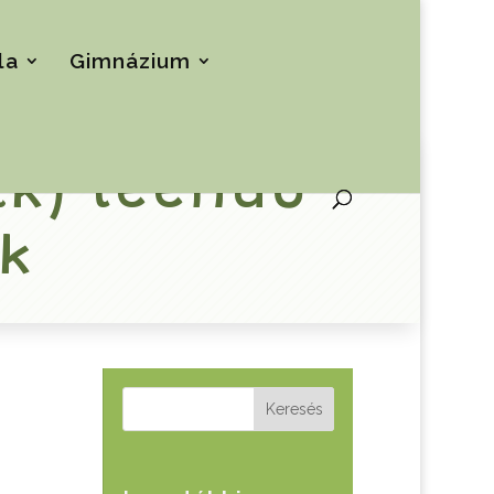
la
Gimnázium
k) leendő
ek
Keresés