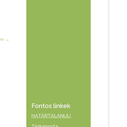
am
→
Fontos linkek
HATÁRTALANUL!
Táskaposta