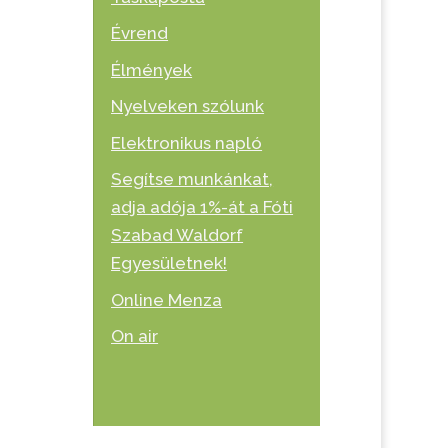
Évrend
Élmények
Nyelveken szólunk
Elektronikus napló
Segítse munkánkat,
adja adója 1%-át a Fóti
Szabad Waldorf
Egyesületnek!
Online Menza
On air