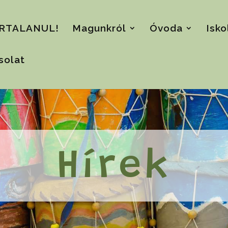
RTALANUL!
Magunkról
Óvoda
Isko
solat
Hírek