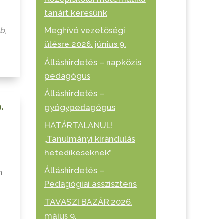
tanárt keresünk
éb
,
Meghívó vezetőségi
ülésre 2026. június 9.
Álláshirdetés – napközis
pedagógus
Álláshirdetés –
.
gyógypedagógus
HATÁRTALANUL!
„Tanulmányi kirándulás
hetedikeseknek”
Álláshirdetés –
n
Pedagógiai asszisztens
:
TAVASZI BAZÁR 2026.
május 9.