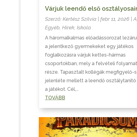
Várjuk leendő első osztályosai
Szerző:
Kertész Szilvia
|
febr 11, 2026
|
A
Egyéb
,
Hírek
,
Iskola
A háromalkalmas előadássorozat lezáru
a jelentkező gyermekeket egy játékos
foglalkozásra várjuk kettes-hármas
csoportokban, mely a felvételi folyama
része. Tapasztalt kollégák megfigyelő-s
jelenléte mellett a leendő osztálytanító
a játékot. Cél,...
TOVÁBB