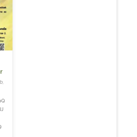
r
b
,
pQ
JJ
9