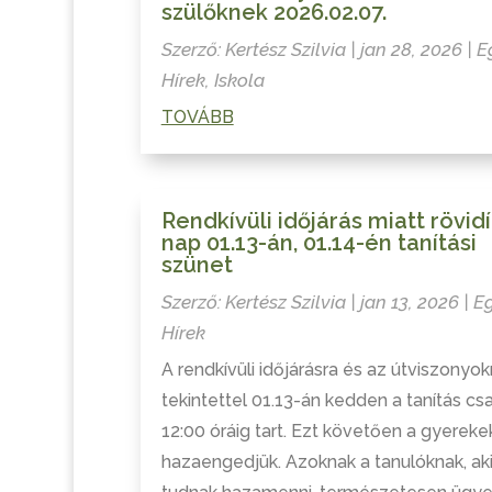
szülőknek 2026.02.07.
Szerző:
Kertész Szilvia
|
jan 28, 2026
|
E
Hírek
,
Iskola
TOVÁBB
Rendkívüli időjárás miatt rövidí
nap 01.13-án, 01.14-én tanítási
szünet
Szerző:
Kertész Szilvia
|
jan 13, 2026
|
E
Hírek
A rendkívüli időjárásra és az útviszonyok
tekintettel 01.13-án kedden a tanítás cs
12:00 óráig tart. Ezt követően a gyereke
hazaengedjük. Azoknak a tanulóknak, ak