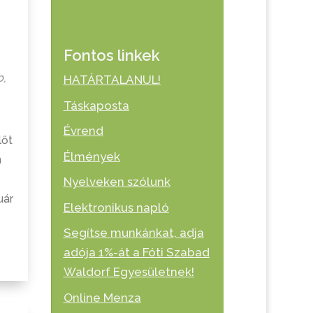
Fontos linkek
b
,
HATÁRTALANUL!
Táskaposta
Évrend
lőt
Élmények
n
Nyelveken szólunk
uár
Elektronikus napló
Segítse munkánkat, adja
adója 1%-át a Fóti Szabad
Waldorf Egyesületnek!
Online Menza