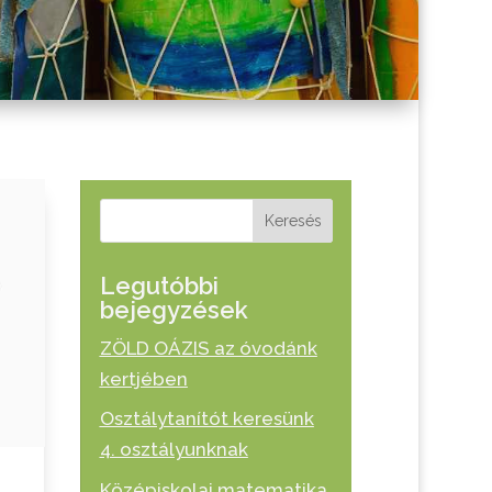
Keresés
Legutóbbi
bejegyzések
ZÖLD OÁZIS az óvodánk
kertjében
Osztálytanítót keresünk
4. osztályunknak
Középiskolai matematika