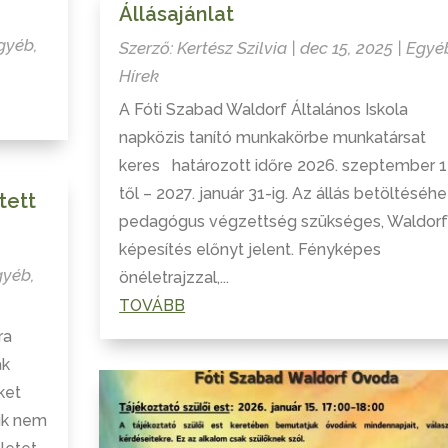
Állásajánlat
gyéb
,
Szerző:
Kertész Szilvia
|
dec 15, 2025
|
Egyé
Hírek
A Fóti Szabad Waldorf Általános Iskola
napközis tanító munkakörbe munkatársat
keres határozott időre 2026. szeptember 1
től – 2027. január 31-ig. Az állás betöltéséh
tett
pedagógus végzettség szükséges, Waldorf
képesítés előnyt jelent. Fényképes
gyéb
,
önéletrajzzal,...
TOVÁBB
ra
ak
ket
ik nem