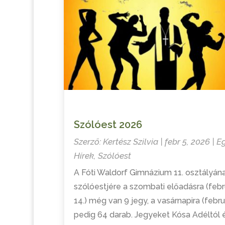
Szólóest 2026
Szerző:
Kertész Szilvia
|
febr 5, 2026
|
E
Hírek
,
Szólóest
A Fóti Waldorf Gimnázium 11. osztályán
szólóestjére a szombati előadásra (febr
14.) még van 9 jegy, a vasárnapira (februá
pedig 64 darab. Jegyeket Kósa Adéltól é