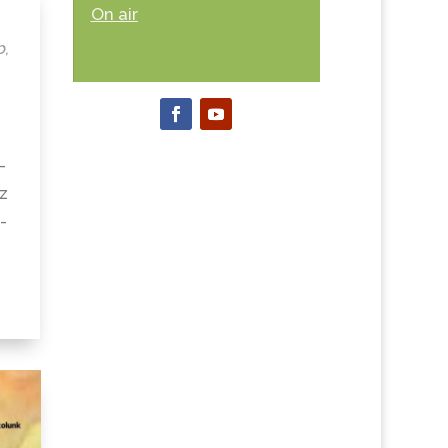
On air
b
,
-
ez
-