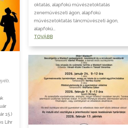
oktatás, alapfokú művészetoktatás
zeneművészeti ágon, alapfokú
művészetoktatás táncművészeti ágon,
alapfokú...
TOVÁBB
gyéb
,
ak
uár
r 15.)
s Lihr