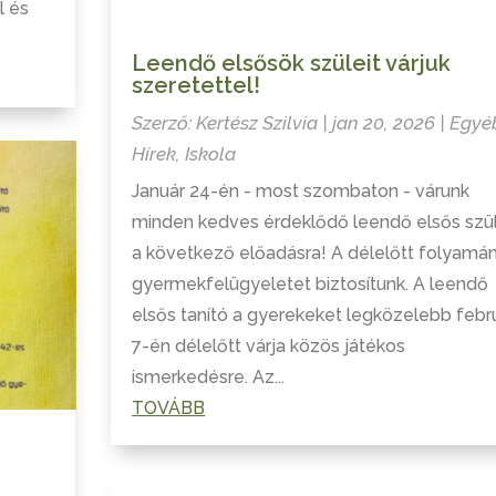
l és
Leendő elsősök szüleit várjuk
szeretettel!
Szerző:
Kertész Szilvia
|
jan 20, 2026
|
Egyé
Hírek
,
Iskola
Január 24-én - most szombaton - várunk
minden kedves érdeklődő leendő elsős szü
a következő előadásra! A délelőtt folyamá
gyermekfelügyeletet biztosítunk. A leendő
elsős tanító a gyerekeket legközelebb febr
7-én délelőtt várja közös játékos
ismerkedésre. Az...
TOVÁBB