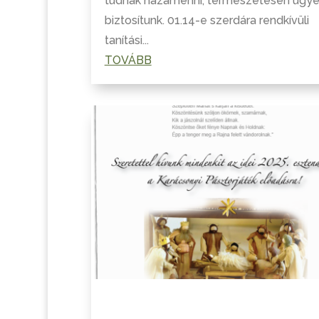
tudnak hazamenni, természetesen ügye
biztosítunk. 01.14-e szerdára rendkívüli
tanítási...
TOVÁBB