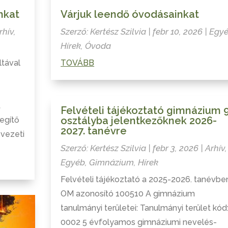
nkat
Várjuk leendő óvodásainkat
rhív
,
Szerző:
Kertész Szilvia
|
febr 10, 2026
|
Egy
Hírek
,
Óvoda
ltával
TOVÁBB
t
Felvételi tájékoztató gimnázium 9
osztályba jelentkezőknek 2026-
egítő
2027. tanévre
 vezeti
Szerző:
Kertész Szilvia
|
febr 3, 2026
|
Arhív
,
Egyéb
,
Gimnázium
,
Hírek
Felvételi tájékoztató a 2025-2026. tanévbe
OM azonosító 100510 A gimnázium
tanulmányi területei: Tanulmányi terület kód
0002 5 évfolyamos gimnáziumi nevelés-