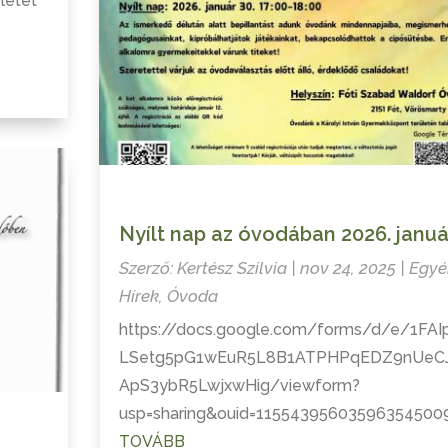
letet
Nyílt nap az óvodában 2026. januá
Szerző:
Kertész Szilvia
|
nov 24, 2025
|
Egyé
Hírek
,
Óvoda
https://docs.google.com/forms/d/e/1FAI
LSetg5pG1wEuR5L8B1ATPHPqEDZ9nUeC
ApS3ybR5LwjxwHig/viewform?
usp=sharing&ouid=11554395603596354500
TOVÁBB