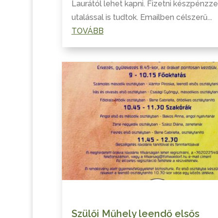
Laurától lehet kapni. Fizetni készpénzze
utalással is tudtok. Emailben célszerű...
TOVÁBB
Szülői Műhely leendő elsős