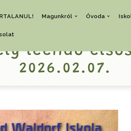
RTALANUL!
Magunkról
Óvoda
Isko
solat
ely leendő első
2026.02.07.