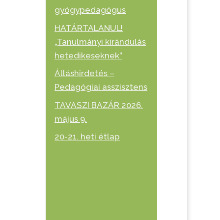
gyógypedagógus
HATÁRTALANUL!
„Tanulmányi kirándulás
hetedikeseknek”
Álláshirdetés –
Pedagógiai asszisztens
TAVASZI BAZÁR 2026.
május 9.
20-21. heti étlap