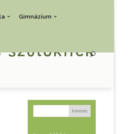
la
Gimnázium
s szülőknek
Keresés