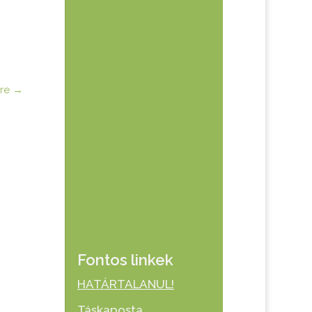
re
→
Fontos linkek
HATÁRTALANUL!
Táskaposta