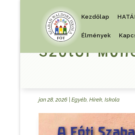
Kezdőlap
HATÁ
Élmények
Kapc
Szülői Műh
jan 28, 2026
|
Egyéb
,
Hírek
,
Iskola