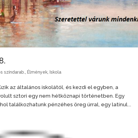
8.
os színdarab.
,
Élmények
,
Iskola
ik az általános iskolától, és kezdi el egyben, a
yolult sztori egy nem hétköznapi történetben. Egy
l találkozhatunk pénzéhes öreg úrral, egy latinul...