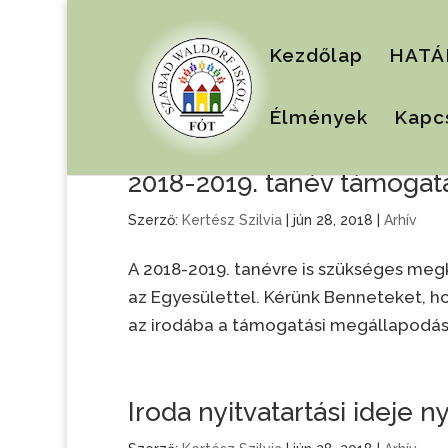
Kezdőlap
HATÁ
Élmények
Kapc
2018-2019. tanév támoga
Szerző:
Kertész Szilvia
|
jún 28, 2018
|
Arhív
A 2018-2019. tanévre is szükséges meg
az Egyesülettel. Kérünk Benneteket, ho
az irodába a támogatási megállapodást 
Iroda nyitvatartási ideje n