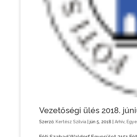
Vezetőségi ülés 2018. júni
Szerző:
Kertész Szilvia
|
jún 5, 2018
|
Arhív
,
Egye
Fóti Szabad Waldorf Egyesület 2151 F