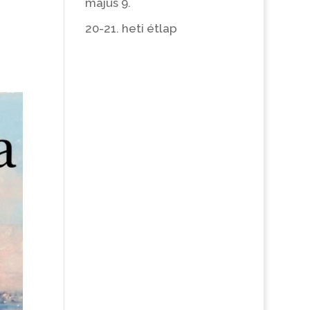
május 9.
20-21. heti étlap