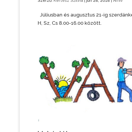
Szerző:
Kertész Szilvia
|
jún 28, 2018
|
Arhív
Júliusban és augusztus 21-ig szerdánké
H, Sz, Cs 8.00-16.00 között.