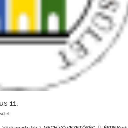
us 11.
sület
ót, Vörösmarty tér 2. MEGHÍVÓ VEZETŐSÉGI ÜLÉSRE Ked