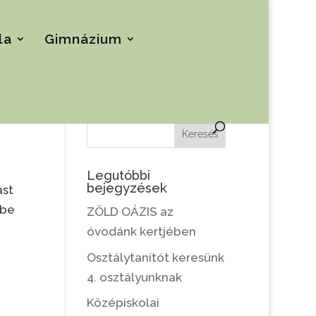
la
Gimnázium
Keresés
Legutóbbi
bejegyzések
ást
 be
ZÖLD OÁZIS az
óvodánk kertjében
Osztálytanítót keresünk
4. osztályunknak
Középiskolai