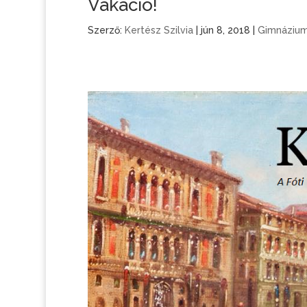
Vakáció!
Szerző:
Kertész Szilvia
|
jún 8, 2018
|
Gimnáziu