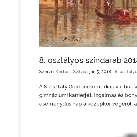
8. osztályos színdarab 201
Szerző:
Kertész Szilvia
|
jún 5, 2018
|
8. osztály
A 8. osztály Goldoni komédiájával búcsúz
gimnáziumi karrierjét. Izgalmas és bon
eseménydús nap a középkor végéről, aho