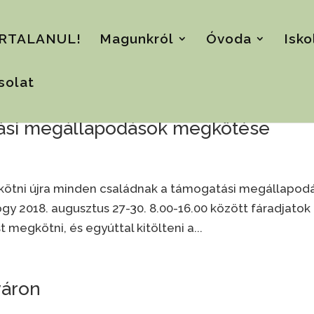
RTALANUL!
Magunkról
Óvoda
Isko
solat
tási megállapodások megkötése
kötni újra minden családnak a támogatási megállapod
gy 2018. augusztus 27-30. 8.00-16.00 között fáradjatok
megkötni, és egyúttal kitölteni a...
yáron