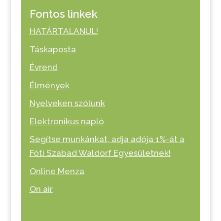
Fontos linkek
HATÁRTALANUL!
Táskaposta
Évrend
Élmények
Nyelveken szólunk
Elektronikus napló
Segítse munkánkat, adja adója 1%-át a
Fóti Szabad Waldorf Egyesületnek!
Online Menza
On air