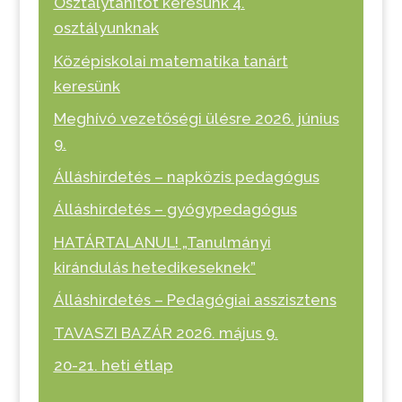
Osztálytanítót keresünk 4.
osztályunknak
Középiskolai matematika tanárt
keresünk
Meghívó vezetőségi ülésre 2026. június
9.
Álláshirdetés – napközis pedagógus
Álláshirdetés – gyógypedagógus
HATÁRTALANUL! „Tanulmányi
kirándulás hetedikeseknek”
Álláshirdetés – Pedagógiai asszisztens
TAVASZI BAZÁR 2026. május 9.
20-21. heti étlap