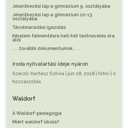
Jelentkezési lap a gimnázium 9. osztályába
Jelentkezési lap a gimnázium 10-13.
osztályába
Távolmaradási igazolás
Kérelem felmentésre heti két testnevelés óra
alól
. . . további dokumentumok . . .
Iroda nyitvatartási ideje nyáron
Szerző:
Kertész Szilvia
|
jún 28, 2018
|
Arhív
|
0
hozzászólás
Waldorf
A Waldorf-pedagógia
Miért waldorf iskola?