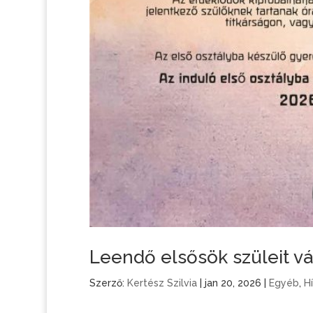
Leendő elsősök szüleit vár
Szerző:
Kertész Szilvia
|
jan 20, 2026
|
Egyéb
,
H