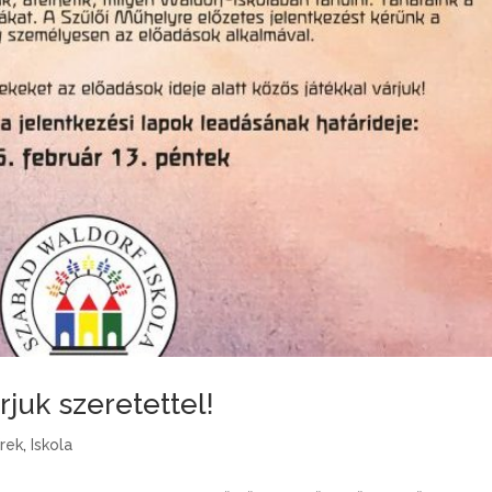
juk szeretettel!
írek
,
Iskola