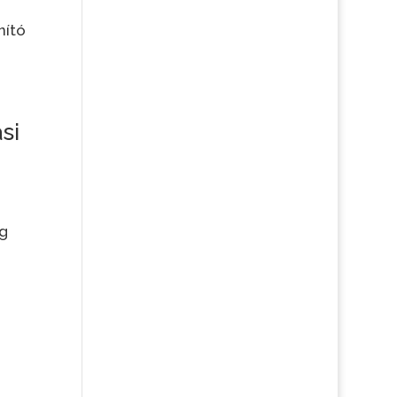
nító
si
ig