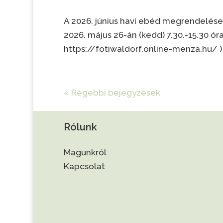
A 2026. június havi ebéd megrendelése
2026. május 26-án (kedd) 7.30.-15.30 ór
https://fotiwaldorf.online-menza.hu/ ) f
« Régebbi bejegyzések
Rólunk
Magunkról
Kapcsolat