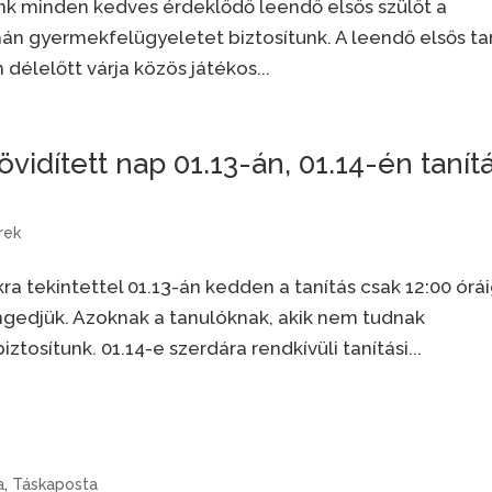
k minden kedves érdeklődő leendő elsős szülőt a
án gyermekfelügyeletet biztosítunk. A leendő elsős ta
élelőtt várja közös játékos...
övidített nap 01.13-án, 01.14-én tanítá
rek
kra tekintettel 01.13-án kedden a tanítás csak 12:00 órá
ngedjük. Azoknak a tanulóknak, akik nem tudnak
osítunk. 01.14-e szerdára rendkívüli tanítási...
a
,
Táskaposta