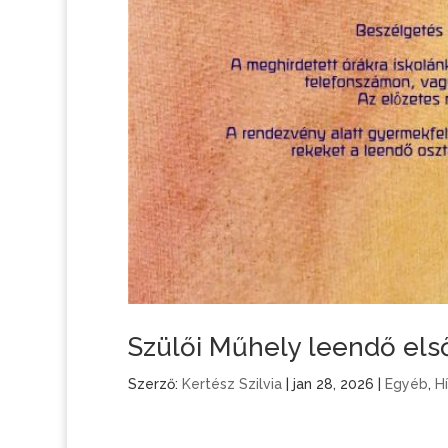
Szülői Műhely leendő első
Szerző:
Kertész Szilvia
|
jan 28, 2026
|
Egyéb
,
H