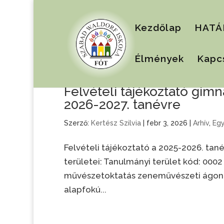
Kezdőlap
HATÁ
Élmények
Kapc
Felvételi tájékoztató gim
2026-2027. tanévre
Szerző:
Kertész Szilvia
|
febr 3, 2026
|
Arhív
,
Eg
Felvételi tájékoztató a 2025-2026. ta
területei: Tanulmányi terület kód: 000
művészetoktatás zeneművészeti ágon,
alapfokú...