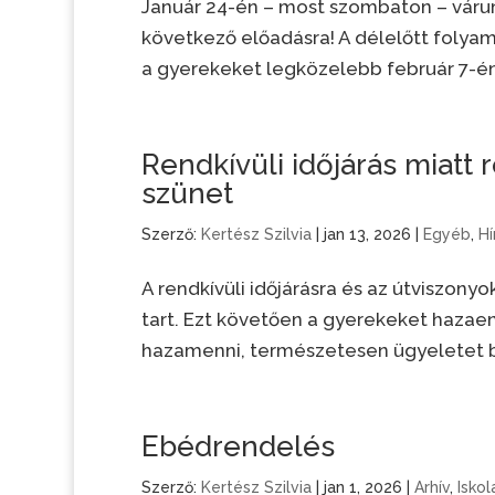
Január 24-én – most szombaton – várun
következő előadásra! A délelőtt folyam
a gyerekeket legközelebb február 7-én d
Rendkívüli időjárás miatt r
szünet
Szerző:
Kertész Szilvia
|
jan 13, 2026
|
Egyéb
,
Hí
A rendkívüli időjárásra és az útviszonyo
tart. Ezt követően a gyerekeket hazae
hazamenni, természetesen ügyeletet bizt
Ebédrendelés
Szerző:
Kertész Szilvia
|
jan 1, 2026
|
Arhív
,
Iskol