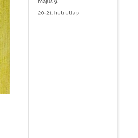
május 9.
20-21. heti étlap