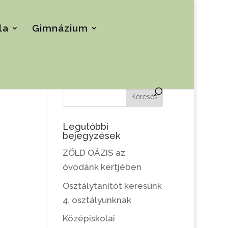
la
Gimnázium
Keresés
Legutóbbi
bejegyzések
ZÖLD OÁZIS az
óvodánk kertjében
Osztálytanítót keresünk
4. osztályunknak
Középiskolai