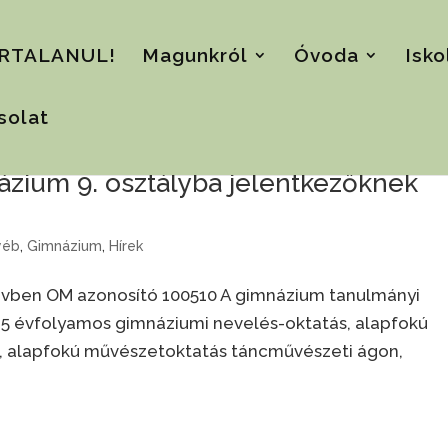
RTALANUL!
Magunkról
Óvoda
Isko
solat
názium 9. osztályba jelentkezőknek
yéb
,
Gimnázium
,
Hírek
névben OM azonosító 100510 A gimnázium tanulmányi
2 5 évfolyamos gimnáziumi nevelés-oktatás, alapfokú
 alapfokú művészetoktatás táncművészeti ágon,