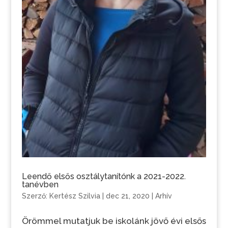
Leendő elsős osztálytanítónk a 2021-2022.
tanévben
Szerző:
Kertész Szilvia
|
dec 21, 2020
|
Arhív
Örömmel mutatjuk be iskolánk jövő évi elsős