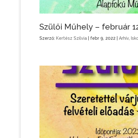
Szülői Műhely – február 1
Szerző:
Kertész Szilvia
|
febr 9, 2022
|
Arhív
,
Isk