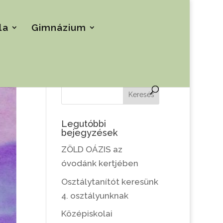
la
Gimnázium
Keresés
Legutóbbi
bejegyzések
ZÖLD OÁZIS az
óvodánk kertjében
Osztálytanítót keresünk
4. osztályunknak
Középiskolai