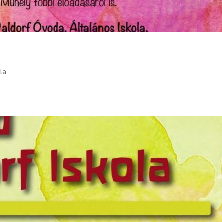
.
ola