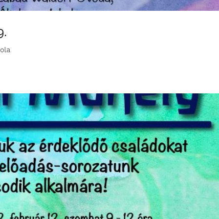
9.
kola