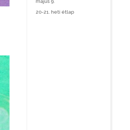
május 9.
20-21. heti étlap