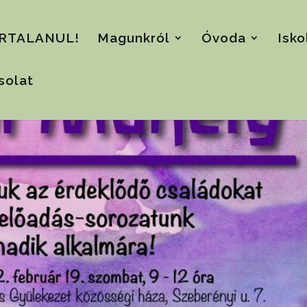
RTALANUL!
Magunkról
Óvoda
Isko
solat