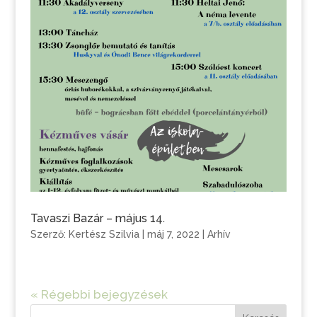
Tavaszi Bazár – május 14.
Szerző:
Kertész Szilvia
|
máj 7, 2022
|
Arhív
« Régebbi bejegyzések