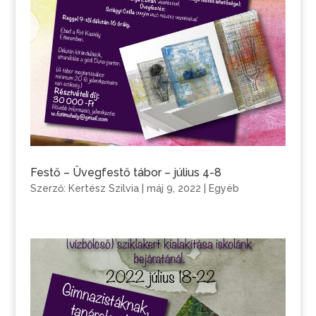
Festő – Üvegfestő tábor – július 4-8
Szerző:
Kertész Szilvia
|
máj 9, 2022
|
Egyéb