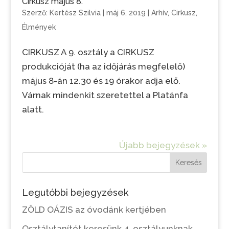
Cirkusz május 8.
Szerző:
Kertész Szilvia
|
máj 6, 2019
|
Arhív
,
Cirkusz
,
Élmények
CIRKUSZ A 9. osztály a CIRKUSZ
produkcióját (ha az időjárás megfelelő)
május 8-án 12.30 és 19 órakor adja elő.
Várnak mindenkit szeretettel a Platánfa
alatt.
Újabb bejegyzések »
Keresés
Legutóbbi bejegyzések
ZÖLD OÁZIS az óvodánk kertjében
Osztálytanítót keresünk 4. osztályunknak