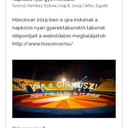
Szerző:
Kertész Szilvia
|
máj 8, 2019
|
Arhív
,
Egyéb
Hőscincér 2019-ben is újra indulnak a
napközis nyári gyerektáborok!A táborok
időpontjait a weboldalon megtaláljátok:
http://www.hoscincer.hu/