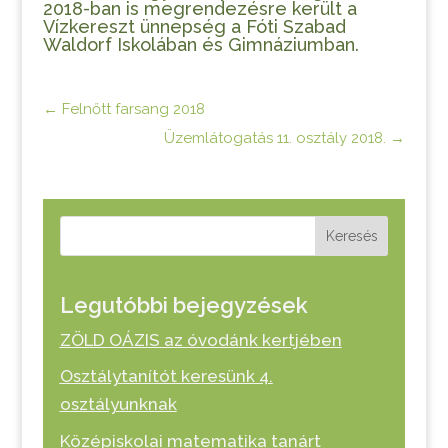
2018-ban is megrendezésre került a
Vízkereszt ünnepség a Fóti Szabad
Waldorf Iskolában és Gimnáziumban.
←
Felnőtt farsang 2018
Üzemlátogatás 11. osztály 2018.
→
Keresés
Legutóbbi bejegyzések
ZÖLD OÁZIS az óvodánk kertjében
Osztálytanítót keresünk 4.
osztályunknak
Középiskolai matematika tanárt