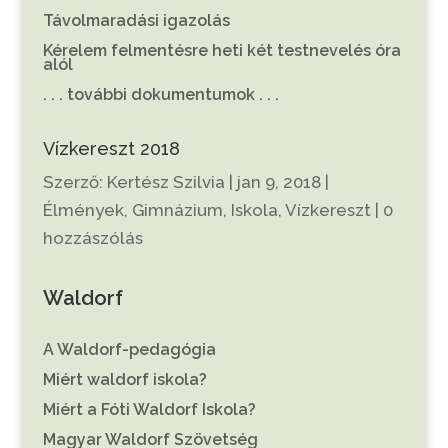
Távolmaradási igazolás
Kérelem felmentésre heti két testnevelés óra
alól
. . . további dokumentumok . . .
Vízkereszt 2018
Szerző:
Kertész Szilvia
|
jan 9, 2018
|
Élmények
,
Gimnázium
,
Iskola
,
Vízkereszt
|
0
hozzászólás
Waldorf
A Waldorf-pedagógia
Miért waldorf iskola?
Miért a Fóti Waldorf Iskola?
Magyar Waldorf Szövetség