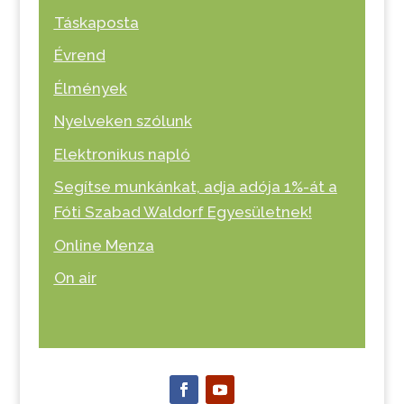
Táskaposta
Évrend
Élmények
Nyelveken szólunk
Elektronikus napló
Segítse munkánkat, adja adója 1%-át a
Fóti Szabad Waldorf Egyesületnek!
Online Menza
On air