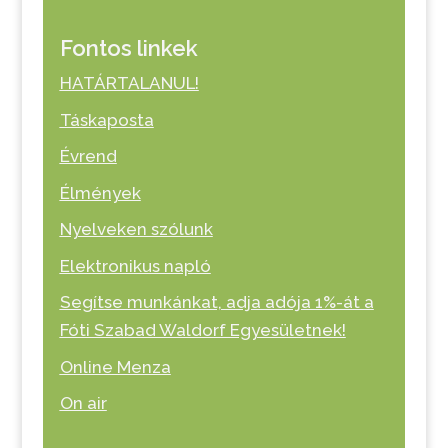
Fontos linkek
HATÁRTALANUL!
Táskaposta
Évrend
Élmények
Nyelveken szólunk
Elektronikus napló
Segítse munkánkat, adja adója 1%-át a
Fóti Szabad Waldorf Egyesületnek!
Online Menza
On air