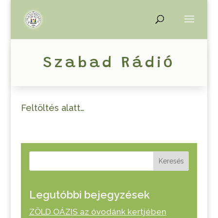
Szabad Rádió
Feltöltés alatt…
Keresés
Legutóbbi bejegyzések
ZÖLD OÁZIS az óvodánk kertjében