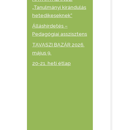
„Tanulmányi kirándulás
hetedikeseknek”
Álláshirdetés –
Pedagógiai asszisztens
TAVASZI BAZÁR 2026.
május 9.
20-21. heti étlap