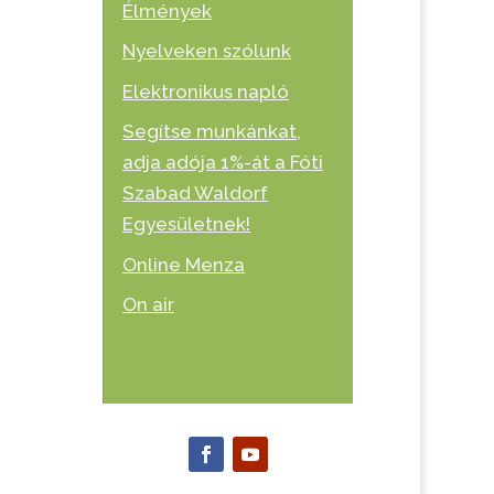
Élmények
Nyelveken szólunk
Elektronikus napló
Segítse munkánkat,
adja adója 1%-át a Fóti
Szabad Waldorf
Egyesületnek!
Online Menza
On air