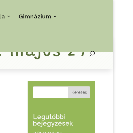
la
Gimnázium
. május 29
Keresés
Legutóbbi
bejegyzések