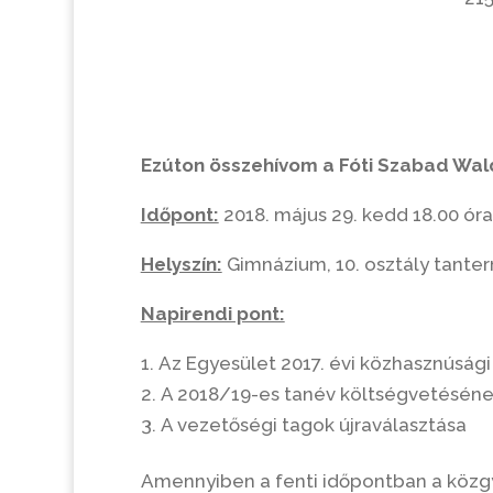
Ezúton összehívom a Fóti Szabad Wald
Időpont:
2018. május 29. kedd 18.00 óra
Helyszín:
Gimnázium, 10. osztály tante
Napirendi pont:
Az Egyesület 2017. évi közhasznúság
A 2018/19-es tanév költségvetésén
A vezetőségi tagok újraválasztása
Amennyiben a fenti időpontban a közg