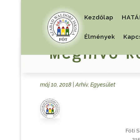
Kezdőlap
HATÁ
Élmények
Kapc
Meghívó K
máj 10, 2018
|
Arhív
,
Egyesület
Fóti 
215