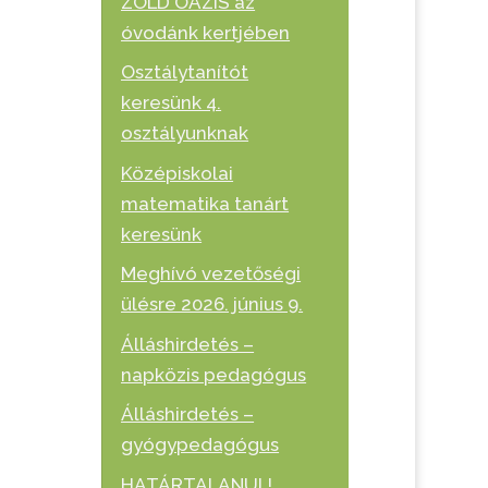
ZÖLD OÁZIS az
óvodánk kertjében
Osztálytanítót
keresünk 4.
osztályunknak
Középiskolai
matematika tanárt
keresünk
Meghívó vezetőségi
ülésre 2026. június 9.
Álláshirdetés –
napközis pedagógus
Álláshirdetés –
gyógypedagógus
HATÁRTALANUL!