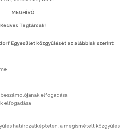
MEGHÍVÓ
Kedves Tagtársak
!
orf Egyesület közgyűlését az alábbiak szerint:
rme
i beszámolójának elfogadása
ek elfogadása
yűlés határozatképtelen, a megismételt közgyűlés