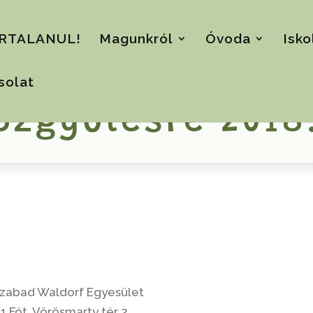
RTALANUL!
Magunkról
Óvoda
Isko
solat
özgyűlésre 2018
Szabad Waldorf Egyesület
1 Fót, Vörösmarty tér 2.