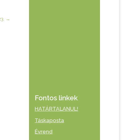
23.
→
Fontos linkek
HATÁRTALANUL!
Táskaposta
Évrend