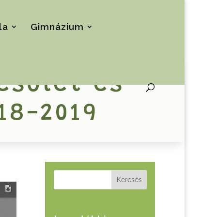
la
Gimnázium
esület és
18-2019
Keresés