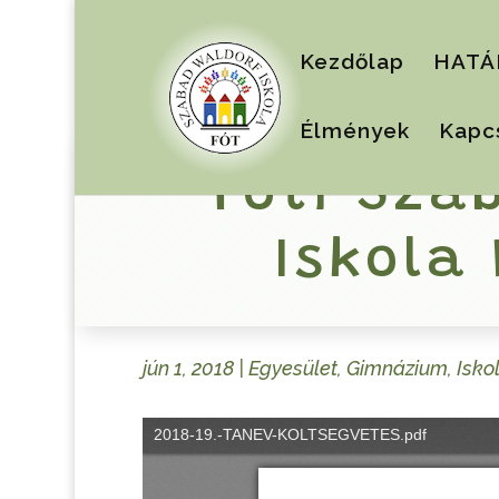
Kezdőlap
HATÁ
Élmények
Kapc
Fóti Sza
Iskola
jún 1, 2018
|
Egyesület
,
Gimnázium
,
Isko