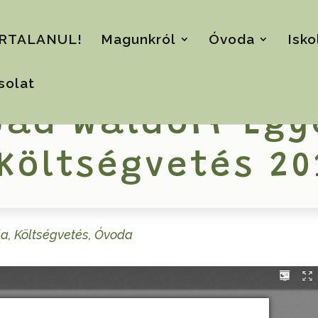
RTALANUL!
Magunkról
Óvoda
Isko
solat
bad Waldorf Egy
 Költségvetés 20
la
,
Költségvetés
,
Óvoda