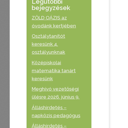
Legutóbbi
bejegyzések
ZÖLD OÁZIS az
óvodánk kertjében
Osztálytanítót
keresünk 4.
osztályunknak
Középiskolai
matematika tanárt
keresünk
Meghívó vezetőségi
ülésre 2026. június 9.
Álláshirdetés –
napközis pedagógus
Álláshirdetés –