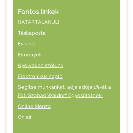
Fontos linkek
HATÁRTALANUL!
Táskaposta
Évrend
Élmények
Nyelveken szólunk
Elektronikus napló
Segítse munkánkat, adja adója 1%-át a
Fóti Szabad Waldorf Egyesületnek!
Online Menza
On air