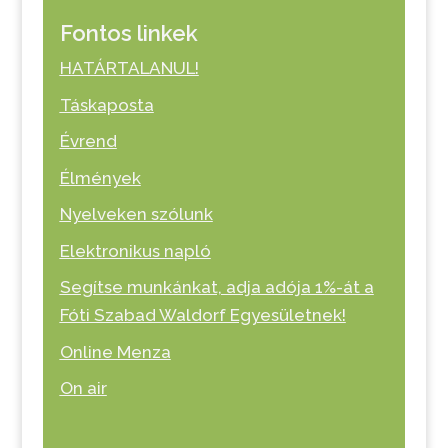
Fontos linkek
HATÁRTALANUL!
Táskaposta
Évrend
Élmények
Nyelveken szólunk
Elektronikus napló
Segítse munkánkat, adja adója 1%-át a
Fóti Szabad Waldorf Egyesületnek!
Online Menza
On air